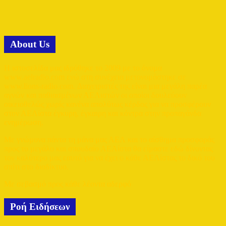
Αbout Us
Η ιστοσελίδα μας ιδρύθηκε το 2009 με το όνομα
www.aelradio.com ενώ στη συνέχεια μετονομάστηκε σε
www.lions-radio.com. Διαχειριστές της είναι μια μεγάλη παρέα
αγνών και παθιασμένων ΑΕΛιστών οι οποίοι δουλεύουν
οικειοθελώς χωρίς κανένα απολύτως κέρδος για να προσφέρουν
στον ΑΕΛίστα έγκυρη, έγκαιρη και κόντρα στην προπαγάνδα
ενημέρωση.
Με γνώμονα πάντα τη μάνα μας ΑΕΛ και το αίσθημα προσφοράς
προς το μεγάλο και σπουδαίο ΑΕΛίστα θα είμαστε εδώ δίνοντας
τον καλύτερο μας εαυτό για να έχει ο κάθε ΑΕΛίστας το δικό του
σπίτι στο διαδίκτυο.
Με σεβασμό προς κάθε λέοντα αδερφό
Ροή Ειδήσεων