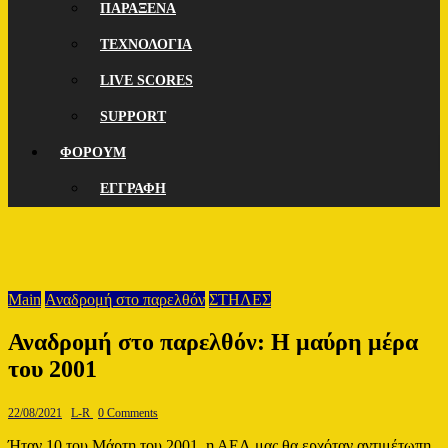
ΠΑΡΑΞΕΝΑ
ΤΕΧΝΟΛΟΓΙΑ
LIVE SCORES
SUPPORT
ΦΟΡΟΥΜ
ΕΓΓΡΑΦΗ
Main
Αναδρομή στο παρελθόν
ΣΤΗΛΕΣ
Αναδρομή στο παρελθόν: Η μαύρη μέρα
του 2001
22/08/2021
L-R
0 Comments
Ήταν 10 του Μάρτη του 2001, η ΑΕΛ μας θα ερχόταν αντιμέτωπη