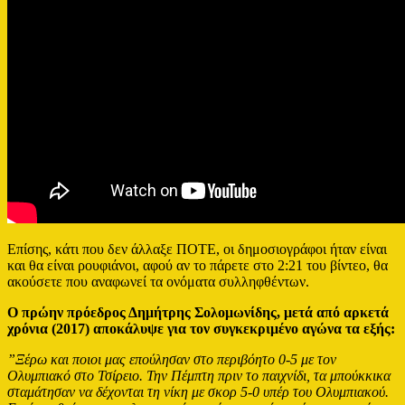
Επίσης, κάτι που δεν άλλαξε ΠΟΤΕ, οι δημοσιογράφοι ήταν είναι
και θα είναι ρουφιάνοι, αφού αν το πάρετε στο 2:21 του βίντεο, θα
ακούσετε που αναφωνεί τα ονόματα συλληφθέντων.
Ο πρώην πρόεδρος Δημήτρης Σολομωνίδης, μετά από αρκετά
χρόνια (2017) αποκάλυψε για τον συγκεκριμένο αγώνα τα εξής:
”Ξέρω και ποιοι μας επούλησαν στο περιβόητο 0-5 με τον
Ολυμπιακό στο Τσίρειο. Την Πέμπτη πριν το παιχνίδι, τα μπούκκικα
σταμάτησαν να δέχονται τη νίκη με σκορ 5-0 υπέρ του Ολυμπιακού.