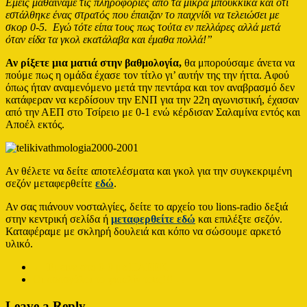
Εμείς μαθαίναμε τις πληροφορίες από τα μικρά μπούκκικα και ότι
εστάλθηκε ένας στρατός που έπαιζαν το παιχνίδι να τελειώσει με
σκορ 0-5. Εγώ τότε είπα τους πως τούτα εν πελλάρες αλλά μετά
όταν είδα τα γκολ εκατάλαβα και έμαθα πολλά!”
Αν ρίξετε μια ματιά στην βαθμολογία,
θα μπορούσαμε άνετα να
πούμε πως η ομάδα έχασε τον τίτλο γι’ αυτήν της την ήττα. Αφού
όπως ήταν αναμενόμενο μετά την πεντάρα και τον αναβρασμό δεν
κατάφεραν να κερδίσουν την ΕΝΠ για την 22η αγωνιστική, έχασαν
από την ΑΕΠ στο Τσίρειο με 0-1 ενώ κέρδισαν Σαλαμίνα εντός και
Αποέλ εκτός.
Aν θέλετε να δείτε αποτελέσματα και γκολ για την συγκεκριμένη
σεζόν μεταφερθείτε
εδώ
.
Αν σας πιάνουν νοσταλγίες, δείτε το αρχείο του lions-radio δεξιά
στην κεντρική σελίδα ή
μεταφερθείτε εδώ
και επιλέξτε σεζόν.
Καταφέραμε με σκληρή δουλειά και κόπο να σώσουμε αρκετό
υλικό.
←
Έμεινε στο 0-0 με ΠΑΕΕΚ
Οι παπαγάλοι το φκιολίν τους!!!
→
Leave a Reply