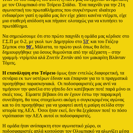
με τον Ολυμπιακό στο Τσίρειο Στάδιο. Ένα παιχνίδι για την 21η
αγωνιστική του πρωταθλήματος που συγκέντρωνε ιδιαίτερο
ενδιαφέρον γιατί η ομάδα μας δεν είχε χάσει κανένα ντέρμπι, είχε
μια σταθερή απόδοση και πήγαινε ολοταχώς για να κτυπήσει το
πρωτάθλημα.
Να σημειώσουμε ότι στο πρώτο παιχνίδι η ομάδα μας κέρδισε στο
Γ.Σ.Π με 0-2, με γκολ των Δημητρίου στο
53′
και του Γιόζεφ
Σέμποκ στο
90′.
Μάλιστα, το πρώτο γκολ όπως θα δείτε,
δημιουργήθηκε για όσους θυμούνται από την αξέχαστη – στην
γραμμή- ντρίμπλα αλά Ζινετίν Ζιντάν από τον μακαρίτη Βλάνταν
Τόμιτς.
Η επανάληψη στο Τσίρειο
όμως ήταν εντελώς διαφορετική, τα
σενάρια εκ των υστέρων έδιναν και έπαιρναν για το τι πραγματικά
προηγήθηκε παρασκηνιακά. Οι ποδοσφαιριστές μας αντί να
τιμήσουν την φανέλα στο γήπεδο δεν κατέβηκαν ποτέ παρά μόνο οι
σκιές τους. Είμαστε βέβαιοι ότι αν έχουν έστω την παραμικρή
συνείδηση, θα τους στοιχείωνει ακόμη ο συγκεκριμένος αγώνας
και το ότι προηγήθηκε για να γραφτεί αυτή η μαύρη σελίδα στην
ιστορία της ΑΕΛ. Όσοι ήταν εκεί, δεν θα ξεχάσουν ποτέ το πόσο
ντρόπιασαν την ΑΕΛ αυτοί οι ποδοσφαιριστές.
Η ομάδα ήταν ανύπαρκτη στον αγωνιστικό χώρο, οι
ποδοσφαιριστές απλά κοιτούσαν τον Ολυμπιακό να αλωνίζει μέσα