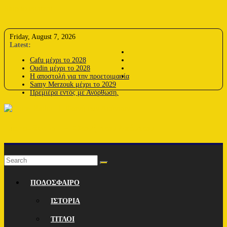
Skip to content
Friday, August 7, 2026
Latest:
Cafu μέχρι το 2028
Oudin μέχρι το 2028
Η αποστολή για την προετοιμασία
Samy Merzouk μέχρι το 2029
Πρεμιέρα εντός με Ανόρθωση.
Lions-Radio | Η Φωνή των Λεόντων
ΠΟΔΟΣΦΑΙΡΟ
ΙΣΤΟΡΙΑ
ΤΙΤΛΟΙ