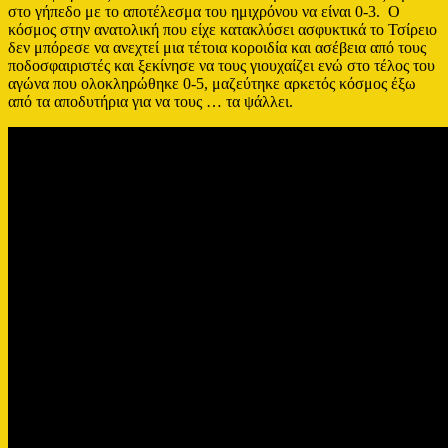
στο γήπεδο με το αποτέλεσμα του ημιχρόνου να είναι 0-3. Ο
κόσμος στην ανατολική που είχε κατακλύσει ασφυκτικά το Τσίρειο
δεν μπόρεσε να ανεχτεί μια τέτοια κοροιδία και ασέβεια από τους
ποδοσφαιριστές και ξεκίνησε να τους γιουχαίζει ενώ στο τέλος του
αγώνα που ολοκληρώθηκε 0-5, μαζεύτηκε αρκετός κόσμος έξω
από τα αποδυτήρια για να τους … τα ψάλλει.