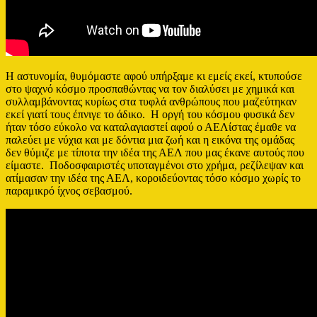
Η αστυνομία, θυμόμαστε αφού υπήρξαμε κι εμείς εκεί, κτυπούσε
στο ψαχνό κόσμο προσπαθώντας να τον διαλύσει με χημικά και
συλλαμβάνοντας κυρίως στα τυφλά ανθρώπους που μαζεύτηκαν
εκεί γιατί τους έπνιγε το άδικο. Η οργή του κόσμου φυσικά δεν
ήταν τόσο εύκολο να καταλαγιαστεί αφού ο ΑΕΛίστας έμαθε να
παλεύει με νύχια και με δόντια μια ζωή και η εικόνα της ομάδας
δεν θύμιζε με τίποτα την ιδέα της ΑΕΛ που μας έκανε αυτούς που
είμαστε. Ποδοσφαιριστές υποταγμένοι στο χρήμα, ρεζίλεψαν και
ατίμασαν την ιδέα της ΑΕΛ, κοροιδεύοντας τόσο κόσμο χωρίς το
παραμικρό ίχνος σεβασμού.