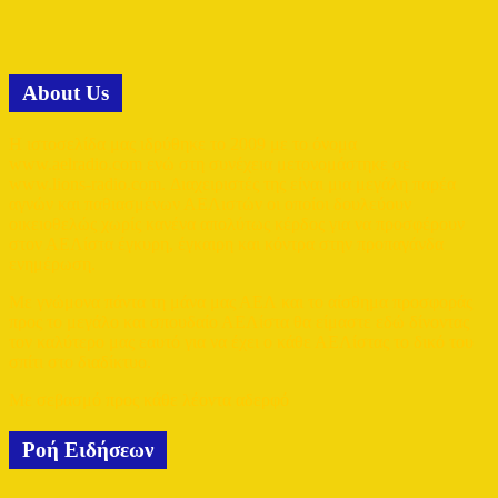
Αbout Us
Η ιστοσελίδα μας ιδρύθηκε το 2009 με το όνομα
www.aelradio.com ενώ στη συνέχεια μετονομάστηκε σε
www.lions-radio.com. Διαχειριστές της είναι μια μεγάλη παρέα
αγνών και παθιασμένων ΑΕΛιστών οι οποίοι δουλεύουν
οικειοθελώς χωρίς κανένα απολύτως κέρδος για να προσφέρουν
στον ΑΕΛίστα έγκυρη, έγκαιρη και κόντρα στην προπαγάνδα
ενημέρωση.
Με γνώμονα πάντα τη μάνα μας ΑΕΛ και το αίσθημα προσφοράς
προς το μεγάλο και σπουδαίο ΑΕΛίστα θα είμαστε εδώ δίνοντας
τον καλύτερο μας εαυτό για να έχει ο κάθε ΑΕΛίστας το δικό του
σπίτι στο διαδίκτυο.
Με σεβασμό προς κάθε λέοντα αδερφό
Ροή Ειδήσεων