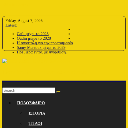
Skip to content
Friday, August 7, 2026
Latest:
Cafu μέχρι το 2028
Oudin μέχρι το 2028
Η αποστολή για την προετοιμασία
Samy Merzouk μέχρι το 2029
Πρεμιέρα εντός με Ανόρθωση.
Lions-Radio | Η Φωνή των Λεόντων
ΠΟΔΟΣΦΑΙΡΟ
ΙΣΤΟΡΙΑ
ΤΙΤΛΟΙ