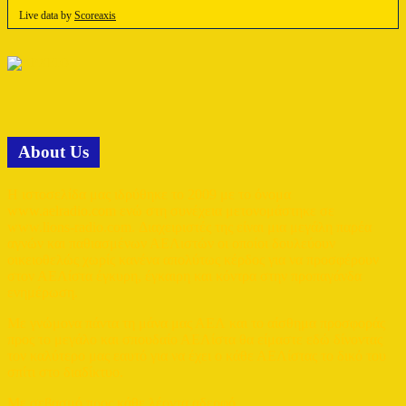
Live data by
Scoreaxis
Αbout Us
Η ιστοσελίδα μας ιδρύθηκε το 2009 με το όνομα
www.aelradio.com ενώ στη συνέχεια μετονομάστηκε σε
www.lions-radio.com. Διαχειριστές της είναι μια μεγάλη παρέα
αγνών και παθιασμένων ΑΕΛιστών οι οποίοι δουλεύουν
οικειοθελώς χωρίς κανένα απολύτως κέρδος για να προσφέρουν
στον ΑΕΛίστα έγκυρη, έγκαιρη και κόντρα στην προπαγάνδα
ενημέρωση.
Με γνώμονα πάντα τη μάνα μας ΑΕΛ και το αίσθημα προσφοράς
προς το μεγάλο και σπουδαίο ΑΕΛίστα θα είμαστε εδώ δίνοντας
τον καλύτερο μας εαυτό για να έχει ο κάθε ΑΕΛίστας το δικό του
σπίτι στο διαδίκτυο.
Με σεβασμό προς κάθε λέοντα αδερφό