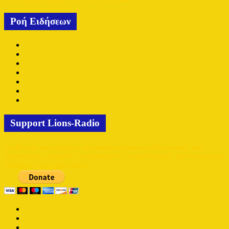
Ροή Ειδήσεων
Cafu μέχρι το 2028
Oudin μέχρι το 2028
Η αποστολή για την προετοιμασία
Samy Merzouk μέχρι το 2029
Πρεμιέρα εντός με Ανόρθωση.
Επίσημη ανακοίνωση για Καρώ
Τρίτη 28/7 η “πρώτη”
Support Lions-Radio
Αν θέλετε να στηρίξετε τις αφιλοκερδώς και εθελοντικές μας
προσπάθειες μπορείτε να βοηθήσετε να καλύψουμε τα λειτουργικά
έξοδα με ένα μικρό ποσό.