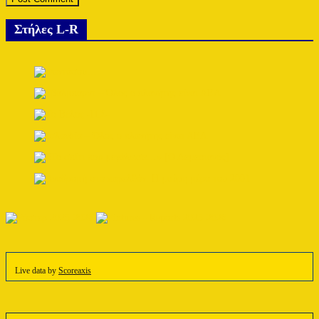
Στήλες L-R
Live data by
Scoreaxis