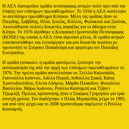
Η ΑΕΛ διατηρούσε ομάδα πετόσφαιρας αντρών πολύ πριν από την
έναρξη των επίσημων πρωταθλημάτων. Το 1934 η ΑΕΛ κατέκτησε
το ανεπίσημο πρωτάθλημα Κύπρου. Μέλη της ομάδας ήταν οι:
Πιερίδης, Σαββίδης, Ηλία, Σολέας, Κόλλος, Φυλακτού και Ξιούτας.
Ακολούθησαν πολλές δεκαετίες απραξίας για το άθλημα στην
Κύπρο. Το 1976 ιδρύθηκε η Κυπριακή Ομοσπονδία Πετόσφαιρας
(ΚΟΠΕ) της οποίας η ΑΕΛ είναι ιδρυτικό μέλος. Η ομάδα αντρών
επανασυστάθηκε και λειτούργησε για μια δεκαετία περίπου με
προπονητή το Στέφανο Παπαδούρη και αργότερα τον Παυλάκη
Ευστρατίου.
Η ομάδα γυναικών, η ομάδα φαινόμενο, ξεκίνησε την
αυτοκρατορία της από την αρχή των επίσημων πρωταθλημάτων το
1976. Την πρώτη ομάδα αποτελούσαν οι: Στέλλα Καλοπαίδη,
Γιαννούλλα Ιωάννου, Λάλλα Πυργά, Ανθούλλα Σιακά, Κάτια
Χριστοδουλίδου, Ελενα Αδάμου, Μάρθα Πλακίδου, Φυτούλλα
Βασιλείου, Μάρω Ιωάννου, Ρούλλα Κατσαμπή και Τζάνετ
Τζιωρτζή. Πρώτος προπονητής ήταν ο Σταύρος Γρηγορίου για τρία
συνεχή χρόνια. Τον διαδέχτηκε ο Ηλίας Μιχαηλίδης μέχρι το 1992,
και από τότε μέχρι και το 2008 προπονήτρια παρέμεινε η Ρούλλα
Κατσαμπή.