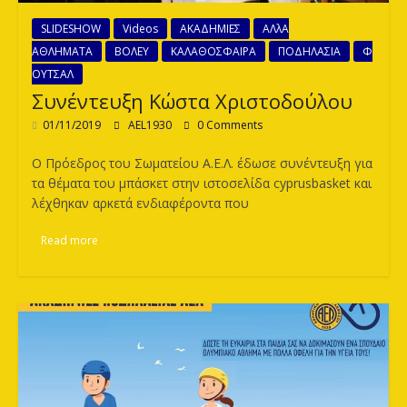
SLIDESHOW
Videos
ΑΚΑΔΗΜΙΕΣ
ΑΛλΑ
ΑΘΛΗΜΑΤΑ
ΒΟΛΕΥ
ΚΑΛΑΘΟΣΦΑΙΡΑ
ΠΟΔΗΛΑΣΙΑ
Φ
ΟΥΤΣΑΛ
Συνέντευξη Κώστα Χριστοδούλου
01/11/2019
AEL1930
0 Comments
Ο Πρόεδρος του Σωματείου Α.Ε.Λ. έδωσε συνέντευξη για
τα θέματα του μπάσκετ στην ιστοσελίδα cyprusbasket και
λέχθηκαν αρκετά ενδιαφέροντα που
Read more