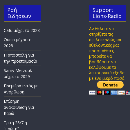
Ροή
Support
Ειδήσεων
Lions-Radio
Αν θέλετε να
Cafu μέχρι το 2028
στηρίξετε τις
Oudin μέχρι το
αφιλοκερδώς και
εθελοντικές μας
2028
προσπάθειες
Η αποστολή για
μπορείτε να
την προετοιμασία
βοηθήσετε να
καλύψουμε τα
Samy Merzouk
λειτουργικά έξοδα
μέχρι το 2029
με ένα μικρό ποσό.
Πρεμιέρα εντός με
Ανόρθωση.
Επίσημη
ανακοίνωση για
Καρώ
Τρίτη 28/7 η
“πρώτη”