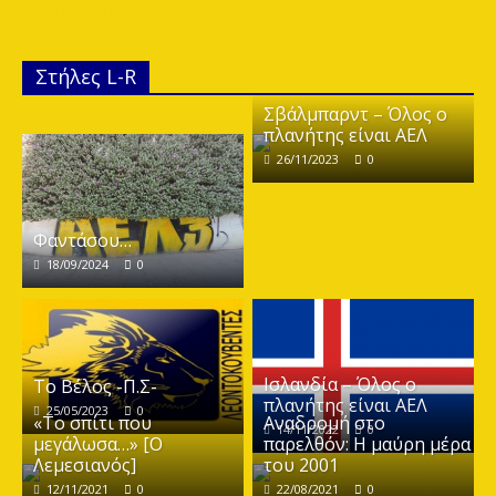
← Previous
Στήλες L-R
Σβάλμπαρντ – Όλος ο
πλανήτης είναι ΑΕΛ
26/11/2023
0
Φαντάσου…
18/09/2024
0
Ισλανδία – Όλος ο
Το Βέλος -Π.Σ-
πλανήτης είναι ΑΕΛ
25/05/2023
0
«Το σπίτι που
Αναδρομή στο
14/11/2022
0
μεγάλωσα…» [Ο
παρελθόν: Η μαύρη μέρα
Λεμεσιανός]
του 2001
12/11/2021
0
22/08/2021
0