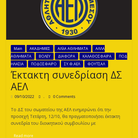
των
Λεόντων
Main
ΑΚΑΔΗΜΙΕΣ
ΑΛλΑ ΑΘΛΗΜΑΤΑ
ΑΛΛΑ
ΑΘΛΗΜΑΤΑ
ΒΟΛΕΥ
ΔΙΑΦΟΡΑ
ΚΑΛΑΘΟΣΦΑΙΡΑ
ΠΟΔ
ΗΛΑΣΙΑ
ΠΟΔΟΣΦΑΙΡΟ
ΣΥ.Φ.ΑΕΛ
ΦΟΥΤΣΑΛ
Έκτακτη συνεδρίαση ΔΣ
ΑΕΛ
09/10/2022
.
0 Comments
Το ΔΣ του σωματείου της ΑΕΛ ενημερώνει ότι την
προσεχή Τετάρτη, 12/10, θα πραγματοποιήσει έκτακτη
συνεδρία του διοικητικού συμβουλίου με
Read more