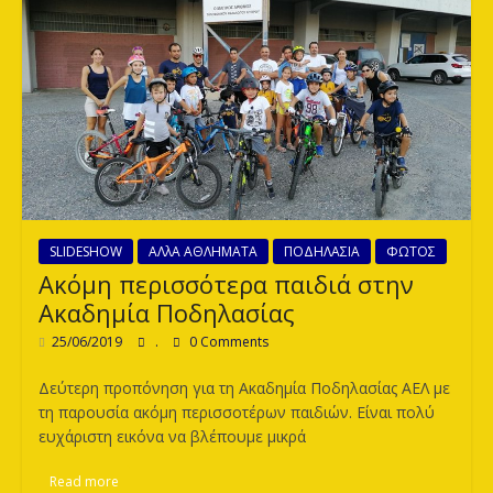
SLIDESHOW
ΑΛλΑ ΑΘΛΗΜΑΤΑ
ΠΟΔΗΛΑΣΙΑ
ΦΩΤΟΣ
Ακόμη περισσότερα παιδιά στην
Ακαδημία Ποδηλασίας
25/06/2019
.
0 Comments
Δεύτερη προπόνηση για τη Ακαδημία Ποδηλασίας ΑΕΛ με
τη παρουσία ακόμη περισσοτέρων παιδιών. Είναι πολύ
ευχάριστη εικόνα να βλέπουμε μικρά
Read more