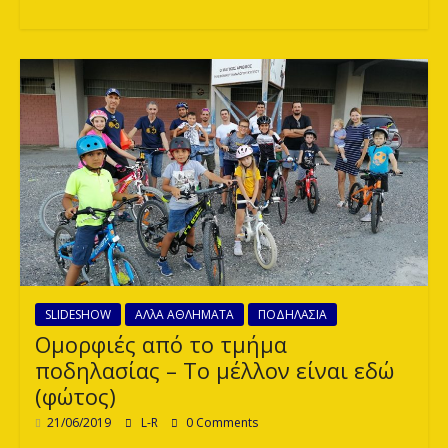
SLIDESHOW
ΑΛλΑ ΑΘΛΗΜΑΤΑ
ΠΟΔΗΛΑΣΙΑ
Ομορφιές από το τμήμα
ποδηλασίας – Το μέλλον είναι εδώ
(φώτος)
21/06/2019
L-R
0 Comments