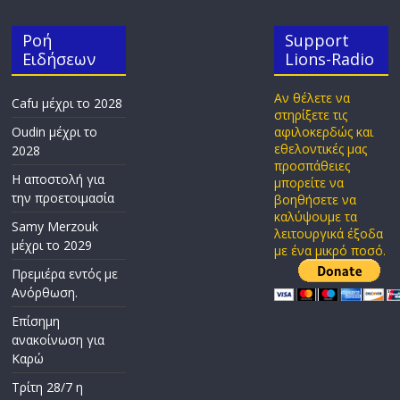
Ροή
Support
Ειδήσεων
Lions-Radio
Αν θέλετε να
Cafu μέχρι το 2028
στηρίξετε τις
Oudin μέχρι το
αφιλοκερδώς και
εθελοντικές μας
2028
προσπάθειες
Η αποστολή για
μπορείτε να
την προετοιμασία
βοηθήσετε να
καλύψουμε τα
Samy Merzouk
λειτουργικά έξοδα
μέχρι το 2029
με ένα μικρό ποσό.
Πρεμιέρα εντός με
Ανόρθωση.
Επίσημη
ανακοίνωση για
Καρώ
Τρίτη 28/7 η