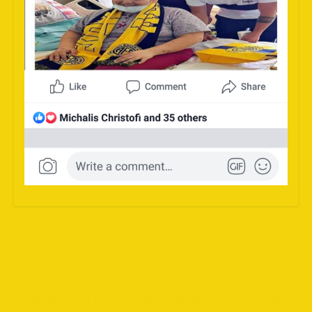
←
Διάκριση για τον νεαρό ποδηλάτη μας
Photo: ΑΕΛοκρατούμενη Λεμεσός από ψηλά!
→