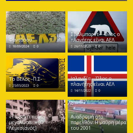
Σβάλμπαρντ – Όλος ο
Φαντάσου…
πλανήτης είναι ΑΕΛ
18/09/2024
0
26/11/2023
0
Ισλανδία – Όλος ο
Το Βέλος -Π.Σ-
πλανήτης είναι ΑΕΛ
25/05/2023
0
14/11/2022
0
«Το σπίτι που
Αναδρομή στο
μεγάλωσα…» [Ο
παρελθόν: Η μαύρη μέρα
Λεμεσιανός]
του 2001