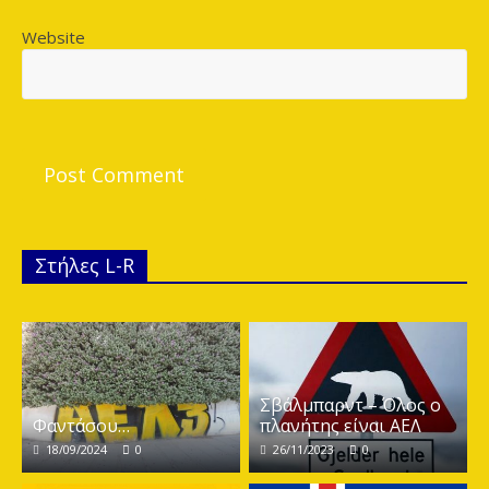
Website
Στήλες L-R
Σβάλμπαρντ – Όλος ο
Φαντάσου…
πλανήτης είναι ΑΕΛ
18/09/2024
0
26/11/2023
0