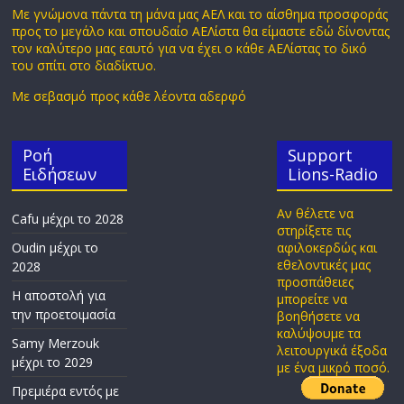
Με γνώμονα πάντα τη μάνα μας ΑΕΛ και το αίσθημα προσφοράς
προς το μεγάλο και σπουδαίο ΑΕΛίστα θα είμαστε εδώ δίνοντας
τον καλύτερο μας εαυτό για να έχει ο κάθε ΑΕΛίστας το δικό
του σπίτι στο διαδίκτυο.
Με σεβασμό προς κάθε λέοντα αδερφό
Ροή
Support
Ειδήσεων
Lions-Radio
Αν θέλετε να
Cafu μέχρι το 2028
στηρίξετε τις
Oudin μέχρι το
αφιλοκερδώς και
εθελοντικές μας
2028
προσπάθειες
Η αποστολή για
μπορείτε να
την προετοιμασία
βοηθήσετε να
καλύψουμε τα
Samy Merzouk
λειτουργικά έξοδα
μέχρι το 2029
με ένα μικρό ποσό.
Πρεμιέρα εντός με