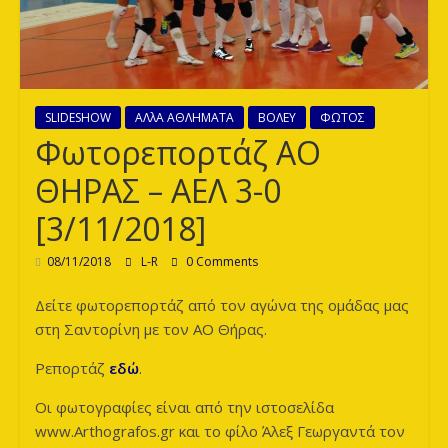
των
Λεόντων
SLIDESHOW
ΑΛλΑ ΑΘΛΗΜΑΤΑ
ΒΟΛΕΥ
ΦΩΤΟΣ
Φωτορεπορτάζ ΑΟ
ΘΗΡΑΣ – ΑΕΛ 3-0
[3/11/2018]
08/11/2018
L-R
0 Comments
Δείτε φωτορεπορτάζ από τον αγώνα της ομάδας μας
στη Σαντορίνη με τον ΑΟ Θήρας.
Ρεπορτάζ
εδώ
.
Οι φωτογραφίες είναι από την ιστοσελίδα
www.Arthografos.gr και το φίλο Άλεξ Γεωργαντά τον