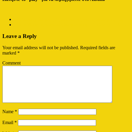
←
Ολοκληρώθηκε η 7η αγωνιστική για τις ακαδημίες μας
Όσο κόβουν τις Κυριακές θα φυτεύουμε Τετάρτες! -Π.Σ-
→
Leave a Reply
Your email address will not be published.
Required fields are
marked
*
Comment
Name
*
Email
*