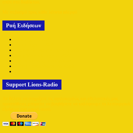
σπίτι στο διαδίκτυο.
Με σεβασμό προς κάθε λέοντα αδερφό
Ροή Ειδήσεων
Cafu μέχρι το 2028
Oudin μέχρι το 2028
Η αποστολή για την προετοιμασία
Samy Merzouk μέχρι το 2029
Πρεμιέρα εντός με Ανόρθωση.
Επίσημη ανακοίνωση για Καρώ
Τρίτη 28/7 η “πρώτη”
Support Lions-Radio
Αν θέλετε να στηρίξετε τις αφιλοκερδώς και εθελοντικές μας
προσπάθειες μπορείτε να βοηθήσετε να καλύψουμε τα λειτουργικά
έξοδα με ένα μικρό ποσό.