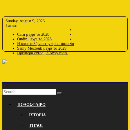
Skip to content
Sunday, August 9, 2026
Latest:
Cafu μέχρι το 2028
Oudin μέχρι το 2028
Η αποστολή για την προετοιμασία
Samy Merzouk μέχρι το 2029
Πρεμιέρα εντός με Ανόρθωση.
Lions-Radio | Η Φωνή των Λεόντων
ΠΟΔΟΣΦΑΙΡΟ
ΙΣΤΟΡΙΑ
ΤΙΤΛΟΙ