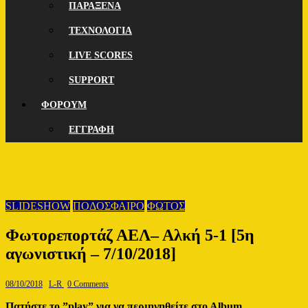
ΠΑΡΑΞΕΝΑ
ΤΕΧΝΟΛΟΓΙΑ
LIVE SCORES
SUPPORT
ΦΟΡΟΥΜ
ΕΓΓΡΑΦΗ
SLIDESHOW
ΠΟΔΟΣΦΑΙΡΟ
ΦΩΤΟΣ
Φωτορεπορτάζ ΑΕΛ– Αλκή 5-1 [5η
αγωνιστική – 7/10/2018]
08/10/2018
L-R
0 Comments
Πατήστε το ”play” για να περιηγηθείτε στο Αlbum.