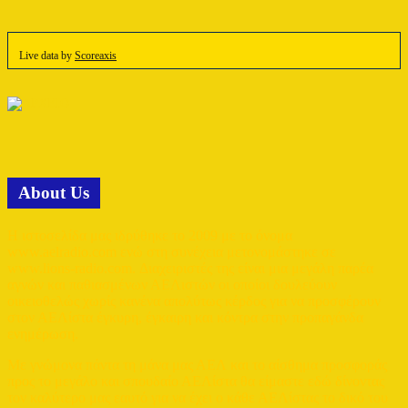
Live data by
Scoreaxis
Αbout Us
Η ιστοσελίδα μας ιδρύθηκε το 2009 με το όνομα
www.aelradio.com ενώ στη συνέχεια μετονομάστηκε σε
www.lions-radio.com. Διαχειριστές της είναι μια μεγάλη παρέα
αγνών και παθιασμένων ΑΕΛιστών οι οποίοι δουλεύουν
οικειοθελώς χωρίς κανένα απολύτως κέρδος για να προσφέρουν
στον ΑΕΛίστα έγκυρη, έγκαιρη και κόντρα στην προπαγάνδα
ενημέρωση.
Με γνώμονα πάντα τη μάνα μας ΑΕΛ και το αίσθημα προσφοράς
προς το μεγάλο και σπουδαίο ΑΕΛίστα θα είμαστε εδώ δίνοντας
τον καλύτερο μας εαυτό για να έχει ο κάθε ΑΕΛίστας το δικό του