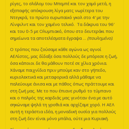
ρίγες, το σλάλομ του Μπεμπέ και τον χαμό μετά, η
εξεπαφής απόκρουση λίγα ματς νωρίτερα του
Ντεγκρά, το πρώτο ευρωπαϊκό γκολ στο 4′ με την
Λίνφιλντ και τον χαμένο τελικό. Τα δάκρυα του 96′
και του 0-5 με Ολυμπιακό, όπου στο δευτεράκι που
σημείωνα τα αποτελέσματα έγραψα …
(πουλημένο)
.
Ο τρόπος που ζούσαμε κάθε αγώνα ως αγνοί
ΑΕΛίστες, μας δίδαξε όσα πολλούς δε μπόρεσε η ζωή,
όσα κάποιοι δε θα μάθουν ποτέ σε χίλια χρόνια.
Χάναμε παιχνίδια πριν μπούμε καν στο γήπεδο,
κυριολεκτικά και μεταφορικά αλλά μάθαμε να
παλεύουμε άνισα και με πάθος όπως πράττουμε και
στη ζωή μας. Με το που έπιανε ρυθμό το τύμπανο
και ο παλμός της καρδιάς μας γινόταν ένα με αυτό
σηκώναμε ψηλά τη γροθιά και αρχίζαμε χορό. Η ΑΕΛ
αυτή η τεράστια ιδέα, η μοναδική ουσία για πολλούς
στη ζωή δεν είναι μόνο μπάλα, ούτε μια Κυριακή.