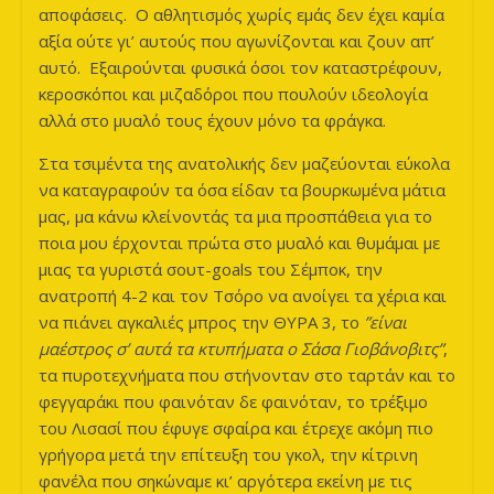
αποφάσεις. Ο αθλητισμός χωρίς εμάς δεν έχει καμία
αξία ούτε γι’ αυτούς που αγωνίζονται και ζουν απ’
αυτό. Εξαιρούνται φυσικά όσοι τον καταστρέφουν,
κεροσκόποι και μιζαδόροι που πουλούν ιδεολογία
αλλά στο μυαλό τους έχουν μόνο τα φράγκα.
Στα τσιμέντα της ανατολικής δεν μαζεύονται εύκολα
να καταγραφούν τα όσα είδαν τα βουρκωμένα μάτια
μας, μα κάνω κλείνοντάς τα μια προσπάθεια για το
ποια μου έρχονται πρώτα στο μυαλό και θυμάμαι με
μιας τα γυριστά σουτ-goals του Σέμποκ, την
ανατροπή 4-2 και τον Τσόρο να ανοίγει τα χέρια και
να πιάνει αγκαλιές μπρος την ΘΥΡΑ 3, το
”είναι
μαέστρος σ’ αυτά τα κτυπήματα ο Σάσα Γιοβάνοβιτς”
,
τα πυροτεχνήματα που στήνονταν στο ταρτάν και το
φεγγαράκι που φαινόταν δε φαινόταν, το τρέξιμο
του Λισασί που έφυγε σφαίρα και έτρεχε ακόμη πιο
γρήγορα μετά την επίτευξη του γκολ, την κίτρινη
φανέλα που σηκώναμε κι’ αργότερα εκείνη με τις