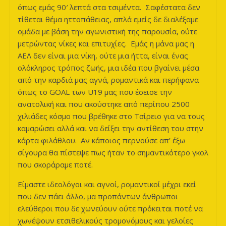
όπως εμάς 90′ λεπτά στα τσιμέντα. Σαφέστατα δεν
τίθεται θέμα ηττοπάθειας, απλά εμείς δε διαλέξαμε
ομάδα με βάση την αγωνιστική της παρουσία, ούτε
μετρώντας νίκες και επιτυχίες. Εμάς η μάνα μας η
ΑΕΛ δεν είναι μια νίκη, ούτε μια ήττα, είναι ένας
ολόκληρος τρόπος ζωής, μια ιδέα που βγαίνει μέσα
από την καρδιά μας αγνά, ρομαντικά και περήφανα
όπως το GOAL των U19 μας που έσεισε την
ανατολική και που ακούστηκε από περίπου 2500
χιλιάδες κόσμο που βρέθηκε στο Τσίρειο για να τους
καμαρώσει αλλά και να δείξει την αντίθεση του στην
κάρτα φιλάθλου. Αν κάποιος περνούσε απ’ έξω
σίγουρα θα πίστεψε πως ήταν το σημαντικότερο γκολ
που σκοράραμε ποτέ.
Είμαστε ιδεολόγοι και αγνοί, ρομαντικοί μέχρι εκεί
που δεν πάει άλλο, μα προπάντων άνθρωποι
ελεύθεροι που δε χωνεύουν ούτε πρόκειται ποτέ να
χωνέψουν ετσιθελικούς τρομονόμους και γελοίες