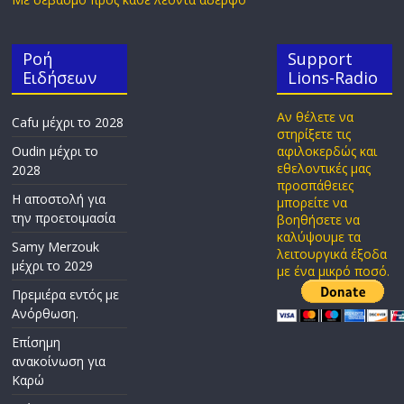
Ροή
Support
Ειδήσεων
Lions-Radio
Αν θέλετε να
Cafu μέχρι το 2028
στηρίξετε τις
Oudin μέχρι το
αφιλοκερδώς και
εθελοντικές μας
2028
προσπάθειες
Η αποστολή για
μπορείτε να
την προετοιμασία
βοηθήσετε να
καλύψουμε τα
Samy Merzouk
λειτουργικά έξοδα
μέχρι το 2029
με ένα μικρό ποσό.
Πρεμιέρα εντός με
Ανόρθωση.
Επίσημη
ανακοίνωση για
Καρώ