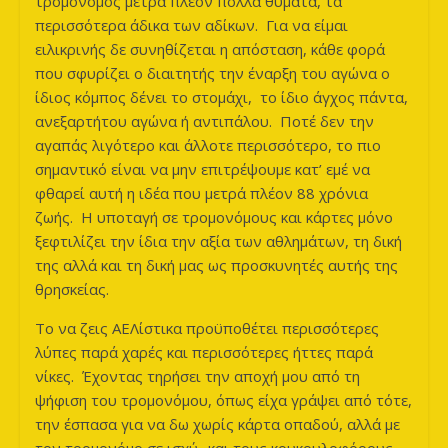
τρομονόμος μετρά πλέον πολλά θύματα, τα
περισσότερα άδικα των αδίκων. Για να είμαι
ειλικρινής δε συνηθίζεται η απόσταση, κάθε φορά
που σφυρίζει ο διαιτητής την έναρξη του αγώνα ο
ίδιος κόμπος δένει το στομάχι, το ίδιο άγχος πάντα,
ανεξαρτήτου αγώνα ή αντιπάλου. Ποτέ δεν την
αγαπάς λιγότερο και άλλοτε περισσότερο, το πιο
σημαντικό είναι να μην επιτρέψουμε κατ’ εμέ να
φθαρεί αυτή η ιδέα που μετρά πλέον 88 χρόνια
ζωής. Η υποταγή σε τρομονόμους και κάρτες μόνο
ξεφτιλίζει την ίδια την αξία των αθλημάτων, τη δική
της αλλά και τη δική μας ως προσκυνητές αυτής της
θρησκείας.
Το να ζεις ΑΕΛίστικα προϋποθέτει περισσότερες
λύπες παρά χαρές και περισσότερες ήττες παρά
νίκες. Έχοντας τηρήσει την αποχή μου από τη
ψήφιση του τρομονόμου, όπως είχα γράψει από τότε,
την έσπασα για να δω χωρίς κάρτα οπαδού, αλλά με