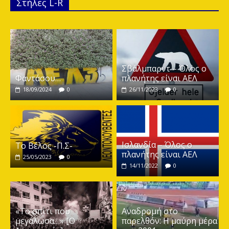
Στήλες L-R
Σβάλμπαρντ – Όλος ο
Φαντάσου…
πλανήτης είναι ΑΕΛ
18/09/2024
0
26/11/2023
0
Ισλανδία – Όλος ο
Το Βέλος -Π.Σ-
πλανήτης είναι ΑΕΛ
25/05/2023
0
14/11/2022
0
«Το σπίτι που
Αναδρομή στο
μεγάλωσα…» [Ο
παρελθόν: Η μαύρη μέρα