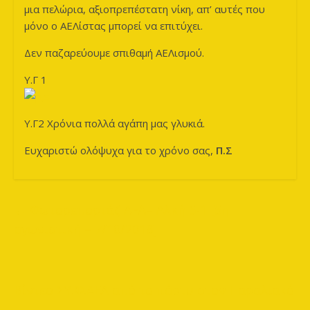
μια πελώρια, αξιοπρεπέστατη νίκη, απ’ αυτές που
μόνο ο ΑΕΛίστας μπορεί να επιτύχει.
Δεν παζαρεύουμε σπιθαμή ΑΕΛισμού.
Υ.Γ 1
Υ.Γ2 Χρόνια πολλά αγάπη μας γλυκιά.
Ευχαριστώ ολόψυχα για το χρόνο σας,
Π.Σ
←
Φωτορεπορτάζ ΑΕΛ– Αλκή 5-1 [5η
αγωνιστική – 7/10/2018]
Βίντεο ΣΥ.Φ.ΑΕΛ από το πάρτυ στον Παραλιακό
→