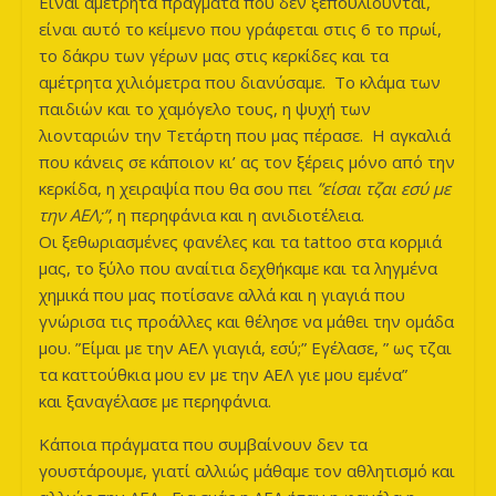
Είναι αμέτρητα πράγματα που δεν ξεπουλιούνται,
είναι αυτό το κείμενο που γράφεται στις 6 το πρωί,
το δάκρυ των γέρων μας στις κερκίδες και τα
αμέτρητα χιλιόμετρα που διανύσαμε. Το κλάμα των
παιδιών και το χαμόγελο τους, η ψυχή των
λιονταριών την Τετάρτη που μας πέρασε. Η αγκαλιά
που κάνεις σε κάποιον κι’ ας τον ξέρεις μόνο από την
κερκίδα, η χειραψία που θα σου πει
”είσαι τζαι εσύ με
την ΑΕΛ;”
, η περηφάνια και η ανιδιοτέλεια.
Οι ξεθωριασμένες φανέλες και τα tattoo στα κορμιά
μας, το ξύλο που αναίτια δεχθήκαμε και τα ληγμένα
χημικά που μας ποτίσανε αλλά και η γιαγιά που
γνώρισα τις προάλλες και θέλησε να μάθει την ομάδα
μου. ”Είμαι με την ΑΕΛ γιαγιά, εσύ;” Εγέλασε, ” ως τζαι
τα καττούθκια μου εν με την ΑΕΛ γιε μου εμένα”
και ξαναγέλασε με περηφάνια.
Κάποια πράγματα που συμβαίνουν δεν τα
γουστάρουμε, γιατί αλλιώς μάθαμε τον αθλητισμό και