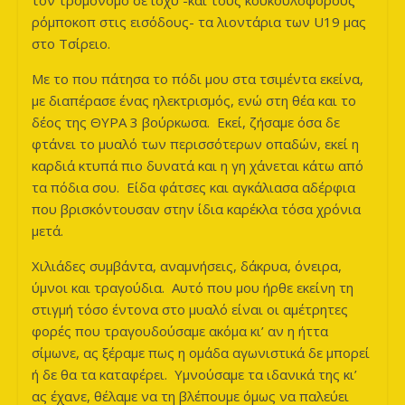
τον τρομονόμο σε ισχύ -και τους κουκουλοφόρους
ρόμποκοπ στις εισόδους- τα λιοντάρια των U19 μας
στο Τσίρειο.
Με το που πάτησα το πόδι μου στα τσιμέντα εκείνα,
με διαπέρασε ένας ηλεκτρισμός, ενώ στη θέα και το
δέος της ΘΥΡΑ 3 βούρκωσα. Εκεί, ζήσαμε όσα δε
φτάνει το μυαλό των περισσότερων οπαδών, εκεί η
καρδιά κτυπά πιο δυνατά και η γη χάνεται κάτω από
τα πόδια σου. Είδα φάτσες και αγκάλιασα αδέρφια
που βρισκόντουσαν στην ίδια καρέκλα τόσα χρόνια
μετά.
Χιλιάδες συμβάντα, αναμνήσεις, δάκρυα, όνειρα,
ύμνοι και τραγούδια. Αυτό που μου ήρθε εκείνη τη
στιγμή τόσο έντονα στο μυαλό είναι οι αμέτρητες
φορές που τραγουδούσαμε ακόμα κι’ αν η ήττα
σίμωνε, ας ξέραμε πως η ομάδα αγωνιστικά δε μπορεί
ή δε θα τα καταφέρει. Υμνούσαμε τα ιδανικά της κι’
ας έχανε, θέλαμε να τη βλέπουμε όμως να παλεύει