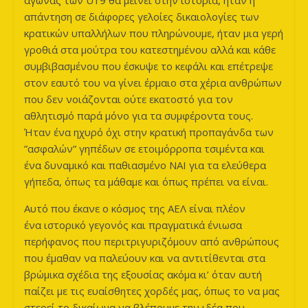
αγώνας των U19 θα μείνει στην ιστορία, ήταν η
απάντηση σε διάφορες γελοίες δικαιολογίες των
κρατικών υπαλλήλων που πληρώνουμε, ήταν μια γερή
γροθιά στα μούτρα του κατεστημένου αλλά και κάθε
συμβιβασμένου που έσκυψε το κεφάλι και επέτρεψε
στον εαυτό του να γίνει έρμαιο στα χέρια ανθρώπων
που δεν νοιάζονται ούτε εκατοστό για τον
αθλητισμό παρά μόνο για τα συμφέροντα τους.
Ήταν ένα ηχυρό όχι στην κρατική προπαγάνδα των
”ασφαλών” γηπέδων σε ετοιμόρροπα τσιμέντα και
ένα δυναμικό και παθιασμένο ΝΑΙ για τα ελεύθερα
γήπεδα, όπως τα μάθαμε και όπως πρέπει να είναι.
Αυτό που έκανε ο κόσμος της ΑΕΛ είναι πλέον
ένα ιστορικό γεγονός και πραγματικά ένιωσα
περήφανος που περιτριγυριζόμουν από ανθρώπους
που έμαθαν να παλεύουν και να αντιτίθενται στα
βρώμικα σχέδια της εξουσίας ακόμα κι’ όταν αυτή
παίζει με τις ευαίσθητες χορδές μας, όπως το να μας
στερεί το δικαίωμα να βλέπουμε την ιδέα που