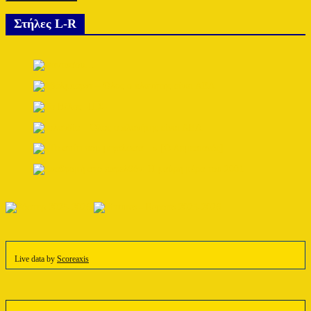
Στήλες L-R
Live data by
Scoreaxis