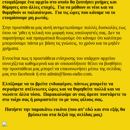
ετοιμάζουμε ένα αρχείο στο οποίο θα ξυπνήσει μνήμες και
θύμησες απο άλλες εποχές. Για να μάθουν οι νέοι και να
θυμηθούν οι παλαιότεροι. Για τις ώρες που κάναμε να το
ετοιμάσουμε μη ρωτάς.
Στην προσπάθεια μας αυτή αντιμετωπίσαμε πολλές δυσκολίες εως
ότου να ‘ρθει η τελική του μορφή τους υπολογιστές σας. Δεν τα
παρατήσαμε και πραγματικά θεωρούμε ότι κάναμε ότι καλύτερο
μπορούσαμε πάντα με βάση τις γνώσεις, το χρόνο και τα μηδέν
χρήματα.
Εννοείται πως η προσπάθεια ενίσχυσης του υπάρχον αρχείου
συνεχίζεται καθημερινά και αν οποιοσδήποτε θέλει να βοηθήσει
την προσπάθεια μας μπορεί να επικοινωνήσει μέσω της σελίδας
μας στο facebook ή στο admin@lions-radio.com.
Ελπίζουμε να το βρείτε ενδιαφέρον, πάντως μπορείτε να
σερφάρετε ατέλειωτες ώρες και να θυμηθείτε πολλά και να
νιώσετε άλλα τόσα. Παρακαλούμε αν σας άρεσε ποστάρετε το
στο τοίχο σας ή μοιραστείτε το με τους φίλους σας.
Πατήστε την παρακάτω εικόνα (που απ’ εδώ και στο εξής θα
βρίσκεται στα δεξιά της σελίδας μας)