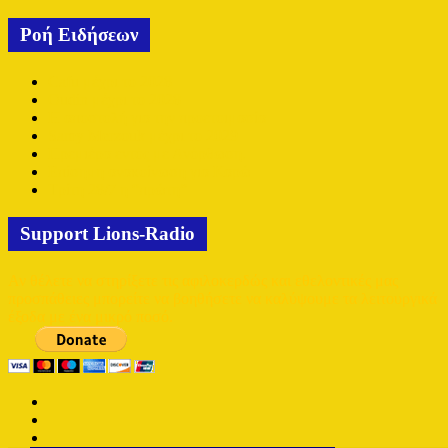
Ροή Ειδήσεων
Cafu μέχρι το 2028
Oudin μέχρι το 2028
Η αποστολή για την προετοιμασία
Samy Merzouk μέχρι το 2029
Πρεμιέρα εντός με Ανόρθωση.
Επίσημη ανακοίνωση για Καρώ
Τρίτη 28/7 η “πρώτη”
Support Lions-Radio
Αν θέλετε να στηρίξετε τις αφιλοκερδώς και εθελοντικές μας
προσπάθειες μπορείτε να βοηθήσετε να καλύψουμε τα λειτουργικά
έξοδα με ένα μικρό ποσό.