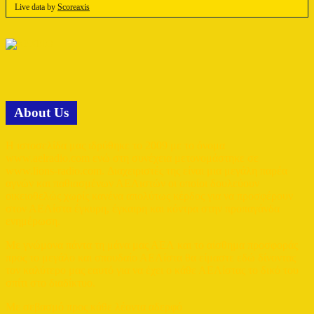
Live data by
Scoreaxis
Αbout Us
Η ιστοσελίδα μας ιδρύθηκε το 2009 με το όνομα
www.aelradio.com ενώ στη συνέχεια μετονομάστηκε σε
www.lions-radio.com. Διαχειριστές της είναι μια μεγάλη παρέα
αγνών και παθιασμένων ΑΕΛιστών οι οποίοι δουλεύουν
οικειοθελώς χωρίς κανένα απολύτως κέρδος για να προσφέρουν
στον ΑΕΛίστα έγκυρη, έγκαιρη και κόντρα στην προπαγάνδα
ενημέρωση.
Με γνώμονα πάντα τη μάνα μας ΑΕΛ και το αίσθημα προσφοράς
προς το μεγάλο και σπουδαίο ΑΕΛίστα θα είμαστε εδώ δίνοντας
τον καλύτερο μας εαυτό για να έχει ο κάθε ΑΕΛίστας το δικό του
σπίτι στο διαδίκτυο.
Με σεβασμό προς κάθε λέοντα αδερφό