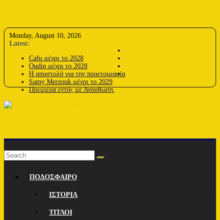
Skip to content
Monday, August 10, 2026
Latest:
Cafu μέχρι το 2028
Oudin μέχρι το 2028
Η αποστολή για την προετοιμασία
Samy Merzouk μέχρι το 2029
Πρεμιέρα εντός με Ανόρθωση.
Lions-Radio | Η Φωνή των Λεόντων
ΠΟΔΟΣΦΑΙΡΟ
ΙΣΤΟΡΙΑ
ΤΙΤΛΟΙ