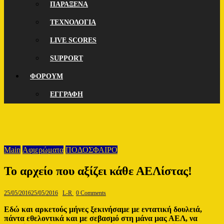
ΠΑΡΑΞΕΝΑ
ΤΕΧΝΟΛΟΓΙΑ
LIVE SCORES
SUPPORT
ΦΟΡΟΥΜ
ΕΓΓΡΑΦΗ
Main
Αφιερώματα
ΠΟΔΟΣΦΑΙΡΟ
Το αρχείο που αξίζει κάθε ΑΕΛίστας!
25/05/2016
25/05/2016
L-R
0 Comments
Eδώ και αρκετούς μήνες ξεκινήσαμε με εντατική δουλειά,
πάντα εθελοντικά και με σεβασμό στη μάνα μας ΑΕΛ, να