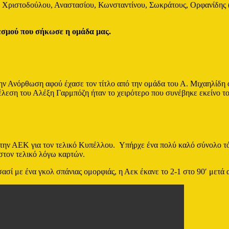
Χριστοδούλου, Αναστασίου, Κωνσταντίνου, Σωκράτους, Ορφανίδης (6
θεσμού που σήκωσε η ομάδα μας.
ην Ανόρθωση αφού έχασε τον τίτλο από την ομάδα του Α. Μιχαηλίδη ο
τέλεση του Αλέξη Γαρμπόζη ήταν το χειρότερο που συνέβηκε εκείνο τ
 στην ΑΕΚ για τον τελικό Κυπέλλου. Υπήρχε ένα πολύ καλό σύνολο 
 στον τελικό λόγω καρτών.
ασί με ένα γκολ σπάνιας ομορφιάς, η Αεκ έκανε το 2-1 στο 90′ μετά