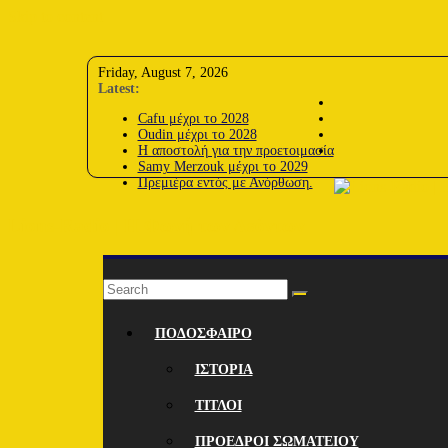
Skip to content
Friday, August 7, 2026
Latest:
Cafu μέχρι το 2028
Oudin μέχρι το 2028
Η αποστολή για την προετοιμασία
Samy Merzouk μέχρι το 2029
Πρεμιέρα εντός με Ανόρθωση.
Lions-Radio | Η Φωνή των Λεόντων
ΠΟΔΟΣΦΑΙΡΟ
ΙΣΤΟΡΙΑ
ΤΙΤΛΟΙ
ΠΡΟΕΔΡΟΙ ΣΩΜΑΤΕΙΟΥ