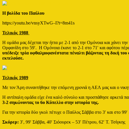
Η βολίδα του Παύλου
https://youtu.be/vnsyXTwG–I?t=8m41s
Τελικός 1988
H ομάδα μας δέχεται την ήττα με 2-1 από την Ομόνοια και χάνει την
Ορφανίδη στο 59′. Η Ομόνοια έκανε το 2-1 στο 71′ και αφότου πέ
υπέδειξε τρία οφθαλμοφανέστατα πέναλτι βάζοντας τη δική του
εκτελούσε.
Τελικός 1989
Mε τον Άρη συναντήθηκε την επόμενη χρονιά η ΑΕΛ μας και ο νικη
Η αντίπαλη ομάδα είχε ένα καλό σύνολο και προσπάθησε αρκετά παί
3-2 σηκώνοντας το 6ο Κύπελλο στην ιστορία της.
Για την ιστορία δύο γκολ πέτυχε ο Παύλος Σάββα στο 3′ και στο 99′
Σκόρερ:
3′, 99′ Σάββα, 40′ Σιόουρεκ – 53′ Πέτρου, 62′ Τ. Τσίγκης