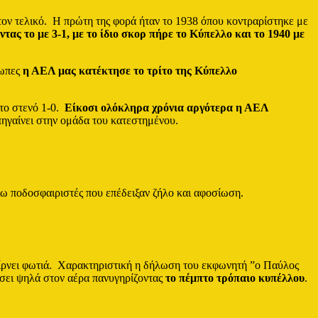
 τον τελικό. Η πρώτη της φορά ήταν το 1938 όπου κοντραρίστηκε με
ας το με 3-1, με το ίδιο σκορ πήρε το Κύπελλο και το 1940 με
τωπες
η ΑΕΛ μας κατέκτησε το τρίτο της Κύπελλο
 το στενό 1-0.
Είκοσι ολόκληρα χρόνια αργότερα η ΑΕΛ
 πηγαίνει στην ομάδα του κατεστημένου.
άτω ποδοσφαιριστές που επέδειξαν ζήλο και αφοσίωση.
αίρνει φωτιά. Χαρακτηριστική η δήλωση του εκφωνητή ”ο Παύλος
ώσει ψηλά στον αέρα πανυγηρίζοντας
το πέμπτο τρόπαιο κυπέλλου
.