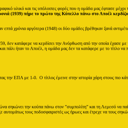
ραφικό υλικό και τις υπόλοιπες φορές που η ομάδα μας έφτασε μέχρι
ονιά (1939) πήρε το πρώτο της Κύπελλο πάνω στο Αποέλ κερδίζοντ
αν επτά χρόνια αργότερα (1948) οι δύο ομάδες βρέθηκαν ξανά αντιμέ
59, δεν κατάφερε να κερδίσει την Ανόρθωση από την οποία έχασε με
και πάλι ήταν το Αποέλ, η ομάδα μας δεν τα κατάφερε με το τίτλο να
τας την ΕΠΑ με 1-0. Ο τίτλος έμεινε στην ιστορία χάρη στους πιο κ
γώνα σηκώνει την κούπα πάνω στον ”συμπολίτη” και τη Λεμεσό να π
ε αυτομάτως τους ποδοσφαιριστές ως ήρωες και έτρεχε να τους σηκ