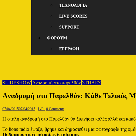
ΤΕΧΝΟΛΟΓΙΑ
LIVE SCORES
SUPPORT
ΦΟΡΟΥΜ
ΕΓΓΡΑΦΗ
SLIDESHOW
Αναδρομή στο παρελθόν
ΣΤΗΛΕΣ
Aναδρομή στο Παρελθόν: Κάθε Tελικός Μ
07/04/2015
07/04/2015
L-R
0 Comments
H στήλη αναδρομή στο Παρελθόν θα ξυπνήσει καλές αλλά και κακές μ
Το lions-radio έψαξε, βρήκε και δημοσιεύει μια φωτογραφία της ομ
16 διαφορετικές ιστορίες, 6 τρόπαια.