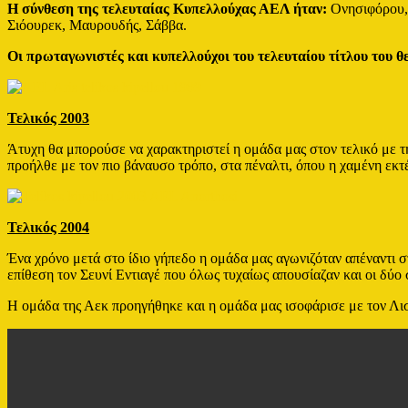
Η σύνθεση της τελευταίας Κυπελλούχας ΑΕΛ ήταν:
Ονησιφόρου, 
Σιόουρεκ, Μαυρουδής, Σάββα.
Οι πρωταγωνιστές και κυπελλούχοι του τελευταίου τίτλου του 
Τελικός 2003
Άτυχη θα μπορούσε να χαρακτηριστεί η ομάδα μας στον τελικό με τ
προήλθε με τον πιο βάναυσο τρόπο, στα πέναλτι, όπου η χαμένη εκ
Τελικός 2004
Ένα χρόνο μετά στο ίδιο γήπεδο η ομάδα μας αγωνιζόταν απέναντι
επίθεση τον Σευνί Εντιαγέ που όλως τυχαίως απουσίαζαν και οι δύο
Η ομάδα της Αεκ προηγήθηκε και η ομάδα μας ισοφάρισε με τον Λισ