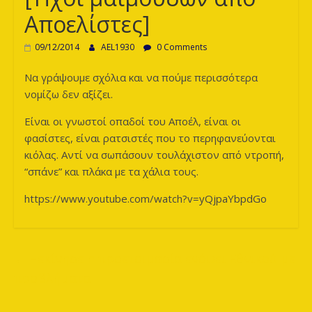
των
Αποελίστες]
Λεόντων
09/12/2014
AEL1930
0 Comments
Να γράψουμε σχόλια και να πούμε περισσότερα
νομίζω δεν αξίζει.
Είναι οι γνωστοί οπαδοί του Αποέλ, είναι οι
φασίστες, είναι ρατσιστές που το περηφανεύονται
κιόλας. Αντί να σωπάσουν τουλάχιστον από ντροπή,
“σπάνε” και πλάκα με τα χάλια τους.
https://www.youtube.com/watch?v=yQjpaYbpdGo
←
Ξεκίνησε η προετοιμασία ενόψει Εθνικού με
προβλήματα