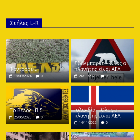
Στήλες L-R
Σβάλμπαρντ – Όλος ο
Φαντάσου…
πλανήτης είναι ΑΕΛ
18/09/2024
0
26/11/2023
0
Ισλανδία – Όλος ο
Το Βέλος -Π.Σ-
πλανήτης είναι ΑΕΛ
25/05/2023
0
14/11/2022
0