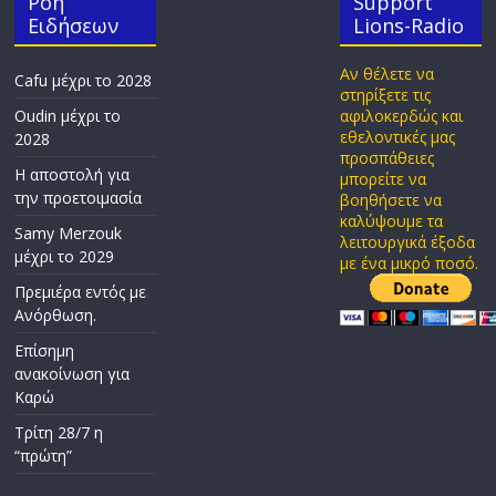
Ροή
Support
Ειδήσεων
Lions-Radio
Αν θέλετε να
Cafu μέχρι το 2028
στηρίξετε τις
Oudin μέχρι το
αφιλοκερδώς και
εθελοντικές μας
2028
προσπάθειες
Η αποστολή για
μπορείτε να
την προετοιμασία
βοηθήσετε να
καλύψουμε τα
Samy Merzouk
λειτουργικά έξοδα
μέχρι το 2029
με ένα μικρό ποσό.
Πρεμιέρα εντός με
Ανόρθωση.
Επίσημη
ανακοίνωση για
Καρώ
Τρίτη 28/7 η
“πρώτη”