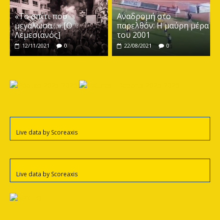
«Το σπίτι που
Αναδρομή στο
μεγάλωσα…» [Ο
παρελθόν: Η μαύρη μέρα
Λεμεσιανός]
του 2001
12/11/2021
0
22/08/2021
0
Live data by
Scoreaxis
Live data by
Scoreaxis