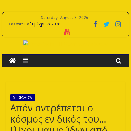
Skip
to
Saturday, August 8, 2026
content
Latest:
Cafu μέχρι το 2028
Oudin μέχρι το 2028
Η αποστολή για την προετοιμασία
Samy Merzouk μέχρι το 2029
Lions-
Πρεμιέρα εντός με Ανόρθωση.
Radio
|
Η
SLIDESHOW
Απόν αντρέπεται ο
Φωνή
κόσμος εν δικός του…
[Ήχοι μαϊμούδων από