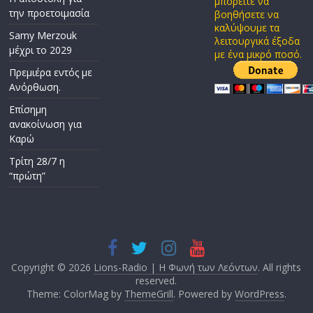
μπορείτε να
την προετοιμασία
βοηθήσετε να
καλύψουμε τα
Samy Merzouk
λειτουργικά έξοδα
μέχρι το 2029
με ένα μικρό ποσό.
Πρεμιέρα εντός με
Ανόρθωση.
Επίσημη
ανακοίνωση για
Καρώ
Τρίτη 28/7 η
“πρώτη”
Copyright © 2026
Lions-Radio | Η Φωνή των Λεόντων
. All rights
reserved.
Theme: ColorMag by
ThemeGrill
. Powered by
WordPress
.