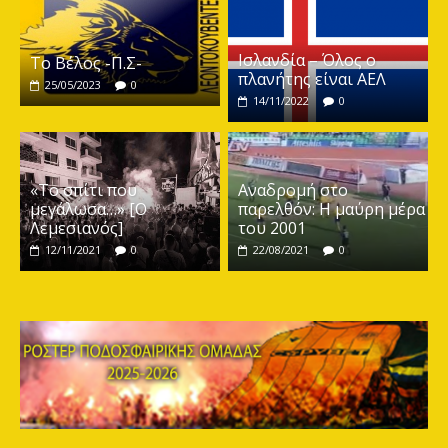
Ισλανδία – Όλος ο
Το Βέλος -Π.Σ-
πλανήτης είναι ΑΕΛ
25/05/2023
0
14/11/2022
0
«Το σπίτι που
Αναδρομή στο
μεγάλωσα…» [Ο
παρελθόν: Η μαύρη μέρα
Λεμεσιανός]
του 2001
12/11/2021
0
22/08/2021
0