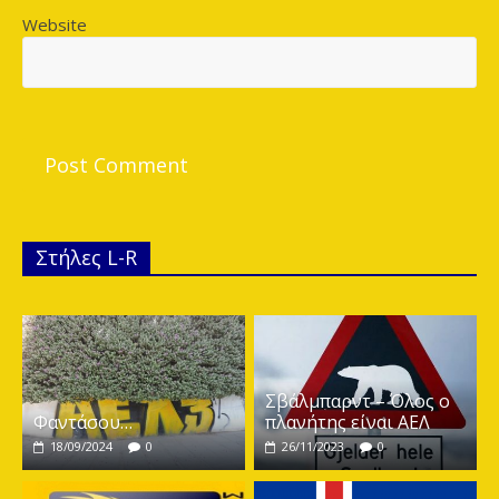
Website
Στήλες L-R
Σβάλμπαρντ – Όλος ο
Φαντάσου…
πλανήτης είναι ΑΕΛ
18/09/2024
0
26/11/2023
0