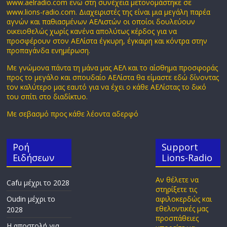
www.aelradio.com ενώ στη συνέχεια μετονομάστηκε σε
www.lions-radio.com. Διαχειριστές της είναι μια μεγάλη παρέα
αγνών και παθιασμένων ΑΕΛιστών οι οποίοι δουλεύουν
οικειοθελώς χωρίς κανένα απολύτως κέρδος για να
προσφέρουν στον ΑΕΛίστα έγκυρη, έγκαιρη και κόντρα στην
προπαγάνδα ενημέρωση.
Με γνώμονα πάντα τη μάνα μας ΑΕΛ και το αίσθημα προσφοράς
προς το μεγάλο και σπουδαίο ΑΕΛίστα θα είμαστε εδώ δίνοντας
τον καλύτερο μας εαυτό για να έχει ο κάθε ΑΕΛίστας το δικό
του σπίτι στο διαδίκτυο.
Με σεβασμό προς κάθε λέοντα αδερφό
Ροή
Support
Ειδήσεων
Lions-Radio
Αν θέλετε να
Cafu μέχρι το 2028
στηρίξετε τις
Oudin μέχρι το
αφιλοκερδώς και
εθελοντικές μας
2028
προσπάθειες
Η αποστολή για