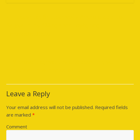
←
Ερευνητές δημιουργούν Android app που
δείχνει όταν άλλες εφαρμογές σας
παρακολουθούν
Η Microsoft εξηγεί την απόφαση της να
αποσύρει τα Windows XP
→
Leave a Reply
Your email address will not be published.
Required fields
are marked
*
Comment