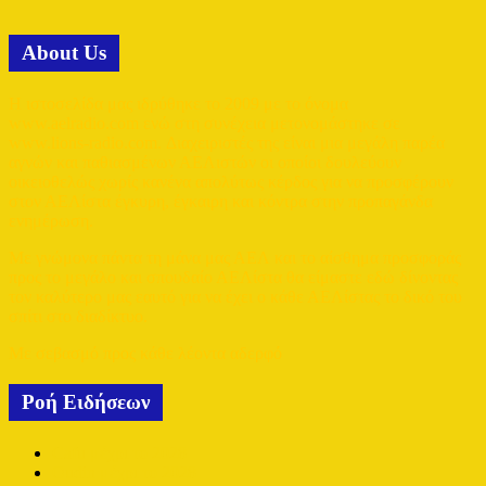
Αbout Us
Η ιστοσελίδα μας ιδρύθηκε το 2009 με το όνομα
www.aelradio.com ενώ στη συνέχεια μετονομάστηκε σε
www.lions-radio.com. Διαχειριστές της είναι μια μεγάλη παρέα
αγνών και παθιασμένων ΑΕΛιστών οι οποίοι δουλεύουν
οικειοθελώς χωρίς κανένα απολύτως κέρδος για να προσφέρουν
στον ΑΕΛίστα έγκυρη, έγκαιρη και κόντρα στην προπαγάνδα
ενημέρωση.
Με γνώμονα πάντα τη μάνα μας ΑΕΛ και το αίσθημα προσφοράς
προς το μεγάλο και σπουδαίο ΑΕΛίστα θα είμαστε εδώ δίνοντας
τον καλύτερο μας εαυτό για να έχει ο κάθε ΑΕΛίστας το δικό του
σπίτι στο διαδίκτυο.
Με σεβασμό προς κάθε λέοντα αδερφό
Ροή Ειδήσεων
Cafu μέχρι το 2028
Oudin μέχρι το 2028