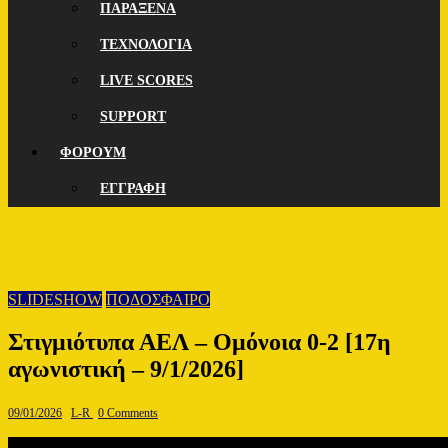
ΠΑΡΑΞΕΝΑ
ΤΕΧΝΟΛΟΓΙΑ
LIVE SCORES
SUPPORT
ΦΟΡΟΥΜ
ΕΓΓΡΑΦΗ
SLIDESHOW
ΠΟΔΟΣΦΑΙΡΟ
Στιγμιότυπα ΑΕΛ – Ομόνοια 0-2 [17η
αγωνιστική – 9/1/2026]
09/01/2026
L-R
0 Comments