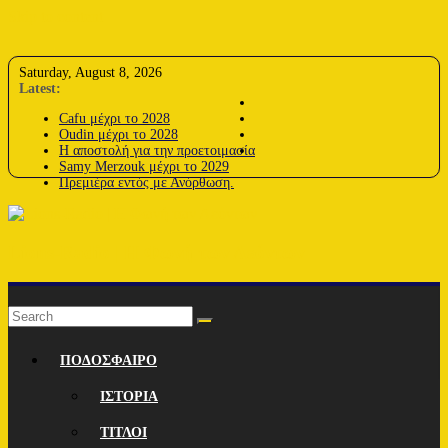
Skip to content
Saturday, August 8, 2026
Latest:
Cafu μέχρι το 2028
Oudin μέχρι το 2028
Η αποστολή για την προετοιμασία
Samy Merzouk μέχρι το 2029
Πρεμιέρα εντός με Ανόρθωση.
Lions-Radio | Η Φωνή των Λεόντων
ΠΟΔΟΣΦΑΙΡΟ
ΙΣΤΟΡΙΑ
ΤΙΤΛΟΙ