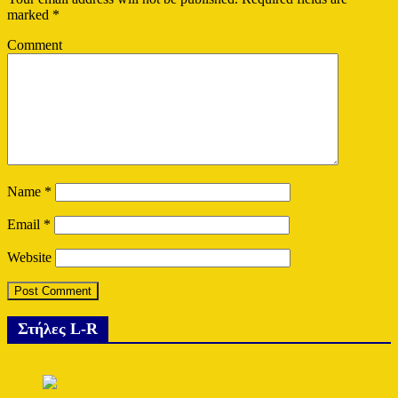
marked
*
Comment
Name
*
Email
*
Website
Στήλες L-R