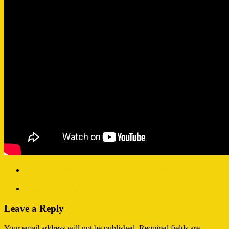
←
Στατιστικά ΑΕΛ – Ομόνοια 0-2 [17η αγωνιστική –
9/1/2026]
“Δώσαμε το 100%”
→
Leave a Reply
Your email address will not be published.
Required fields are