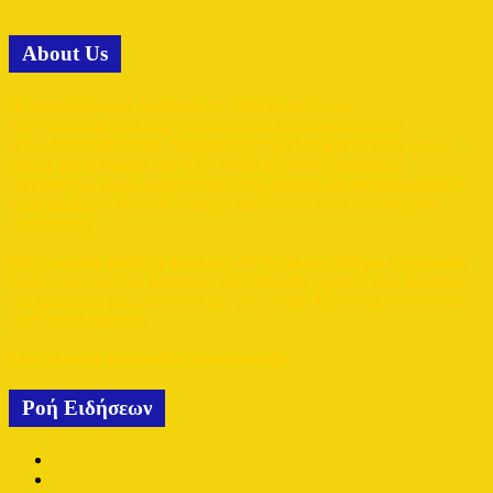
Αbout Us
Η ιστοσελίδα μας ιδρύθηκε το 2009 με το όνομα
www.aelradio.com ενώ στη συνέχεια μετονομάστηκε σε
www.lions-radio.com. Διαχειριστές της είναι μια μεγάλη παρέα
αγνών και παθιασμένων ΑΕΛιστών οι οποίοι δουλεύουν
οικειοθελώς χωρίς κανένα απολύτως κέρδος για να προσφέρουν
στον ΑΕΛίστα έγκυρη, έγκαιρη και κόντρα στην προπαγάνδα
ενημέρωση.
Με γνώμονα πάντα τη μάνα μας ΑΕΛ και το αίσθημα προσφοράς
προς το μεγάλο και σπουδαίο ΑΕΛίστα θα είμαστε εδώ δίνοντας
τον καλύτερο μας εαυτό για να έχει ο κάθε ΑΕΛίστας το δικό του
σπίτι στο διαδίκτυο.
Με σεβασμό προς κάθε λέοντα αδερφό
Ροή Ειδήσεων
Cafu μέχρι το 2028
Oudin μέχρι το 2028