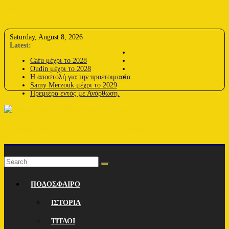
Skip to content
Saturday, August 8, 2026
Latest:
Cafu μέχρι το 2028
Oudin μέχρι το 2028
Η αποστολή για την προετοιμασία
Samy Merzouk μέχρι το 2029
Πρεμιέρα εντός με Ανόρθωση.
Lions-Radio | Η Φωνή των Λεόντων
ΠΟΔΟΣΦΑΙΡΟ
ΙΣΤΟΡΙΑ
ΤΙΤΛΟΙ