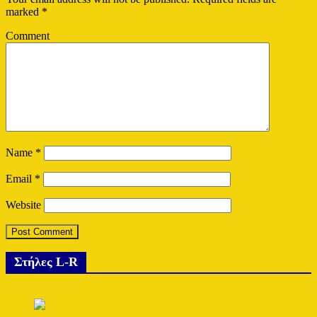
marked
*
Comment
Name
*
Email
*
Website
Στήλες L-R