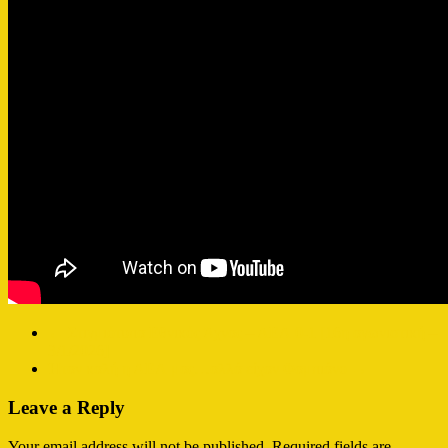
←
Στιγμιότυπα Εθνικός Άχνας – ΑΕΛ 0-1 [16η αγωνιστική –
3/1/2026]
Ήταν καλή η ΑΕΛ μας…αλλά είχαν Φαμπιάνο
→
Leave a Reply
Your email address will not be published.
Required fields are