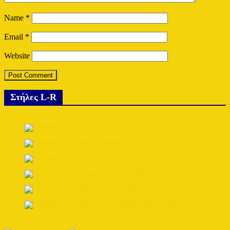
Name
*
Email
*
Website
Στήλες L-R