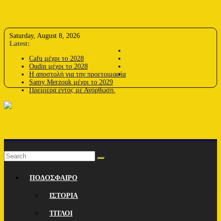
Skip to content
Saturday, August 8, 2026
Latest:
Cafu μέχρι το 2028
Oudin μέχρι το 2028
Η αποστολή για την προετοιμασία
Samy Merzouk μέχρι το 2029
Πρεμιέρα εντός με Ανόρθωση.
Lions-Radio | Η Φωνή των Λεόντων
ΠΟΔΟΣΦΑΙΡΟ
ΙΣΤΟΡΙΑ
ΤΙΤΛΟΙ