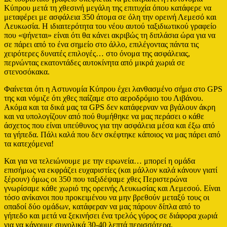
Κύπρου μετά τη χθεσινή μεγάλη της επιτυχία όπου κατάφερε να
μεταφέρει με ασφάλεια 350 άτομα σε όλη την ορεινή Λεμεσό και
Λευκωσία. Η ιδιαιτερότητα του νέου αυτού ταξιδιωτικού γραφείο
που «ψήνεται» είναι ότι θα κάνει ακριβώς τη διπλάσια ώρα για να
σε πάρει από το ένα σημείο στο άλλο, επιλέγοντας πάντα τις
χειρότερες δυνατές επιλογές… στο όνομα της ασφάλειας,
περνώντας εκατοντάδες αυτοκίνητα από μικρά χωριά σε
στενοσόκακα.
Φαίνεται ότι η Αστυνομία Κύπρου έχει λανθασμένο σήμα στο GPS
της και νόμιζε ότι χθες παίζαμε στο αεροδρόμιο του Λιβάνου.
Ακόμα και τα δικά μας τα GPS δεν κατάφερναν να βγάλουν άκρη
και να υπολογίζουν από πού θυμήθηκε να μας περάσει ο κάθε
άσχετος που είναι υπεύθυνος για την ασφάλεια μέσα και έξω από
τα γήπεδα. Πάλι καλά που δεν σκέφτηκε κάποιος να μας πάρει από
τα κατεχόμενα!
Και για να τελειώνουμε με την ειρωνεία… μπορεί η ομάδα
επισήμως να εκφράζει ευχαριστίες (και μάλλον καλά κάνουν γιατί
ξέρουν) όμως οι 350 που ταξιδέψαμε χθες Περιστερώνα
γνωρίσαμε κάθε χωριό της ορεινής Λευκωσίας και Λεμεσού. Είναι
τόσο ανίκανοι που προκειμένου να μην βρεθούν μεταξύ τους οι
οπαδοί δύο ομάδων, κατάφεραν να μας πάρουν δίπλα από το
γήπεδο και μετά να ξεκινήσει ένα τρελός γύρος σε διάφορα χωριά
για να κάνουμε συνολικά 30-40 λεπτά περισσότερα.