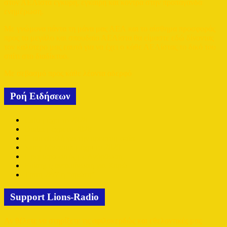
στον ΑΕΛίστα έγκυρη, έγκαιρη και κόντρα στην προπαγάνδα
ενημέρωση.
Με γνώμονα πάντα τη μάνα μας ΑΕΛ και το αίσθημα προσφοράς
προς το μεγάλο και σπουδαίο ΑΕΛίστα θα είμαστε εδώ δίνοντας
τον καλύτερο μας εαυτό για να έχει ο κάθε ΑΕΛίστας το δικό του
σπίτι στο διαδίκτυο.
Με σεβασμό προς κάθε λέοντα αδερφό
Ροή Ειδήσεων
Cafu μέχρι το 2028
Oudin μέχρι το 2028
Η αποστολή για την προετοιμασία
Samy Merzouk μέχρι το 2029
Πρεμιέρα εντός με Ανόρθωση.
Επίσημη ανακοίνωση για Καρώ
Τρίτη 28/7 η “πρώτη”
Support Lions-Radio
Αν θέλετε να στηρίξετε τις αφιλοκερδώς και εθελοντικές μας