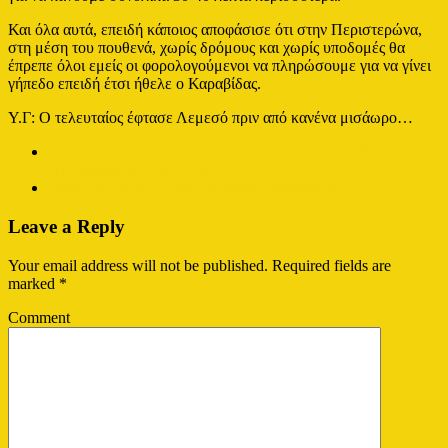
Και όλα αυτά, επειδή κάποιος αποφάσισε ότι στην Περιστερώνα,
στη μέση του πουθενά, χωρίς δρόμους και χωρίς υποδομές θα
έπρεπε όλοι εμείς οι φορολογούμενοι να πληρώσουμε για να γίνει
γήπεδο επειδή έτσι ήθελε ο Καραβίδας.
Υ.Γ: Ο τελευταίος έφτασε Λεμεσό πριν από κανένα μισάωρο…
←
ΑΞΙΟΛΟΓΗΣΗ/ΒΑΘΜΟΛΟΓΙΑ: Ομόνοια 29Μ-ΑΕΛ
(1η Αγωνιστική 2024-25)
Βίντεο ΣΥ.Φ.ΑΕΛ από την πρώτη αγωνιστική
→
Leave a Reply
Your email address will not be published.
Required fields are
marked
*
Comment