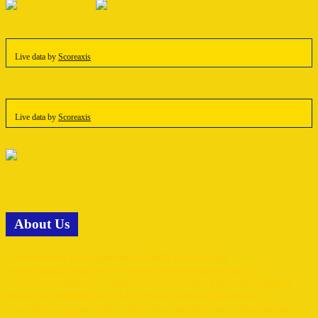
Live data by
Scoreaxis
Live data by
Scoreaxis
Αbout Us
Η ιστοσελίδα μας ιδρύθηκε το 2009 με το όνομα
www.aelradio.com ενώ στη συνέχεια μετονομάστηκε σε
www.lions-radio.com. Διαχειριστές της είναι μια μεγάλη παρέα
αγνών και παθιασμένων ΑΕΛιστών οι οποίοι δουλεύουν
οικειοθελώς χωρίς κανένα απολύτως κέρδος για να προσφέρουν