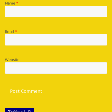
Name
*
Email
*
Website
Στήλες L-R