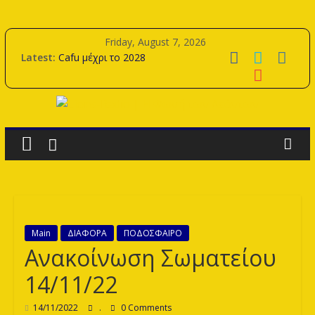
Skip
to
Friday, August 7, 2026
content
Latest:
Cafu μέχρι το 2028
Oudin μέχρι το 2028
Η αποστολή για την προετοιμασία
Samy Merzouk μέχρι το 2029
Lions-
Πρεμιέρα εντός με Ανόρθωση.
Radio
|
Η
Main
ΔΙΑΦΟΡΑ
ΠΟΔΟΣΦΑΙΡΟ
Ανακοίνωση Σωματείου
Φωνή
14/11/22
14/11/2022
.
0 Comments