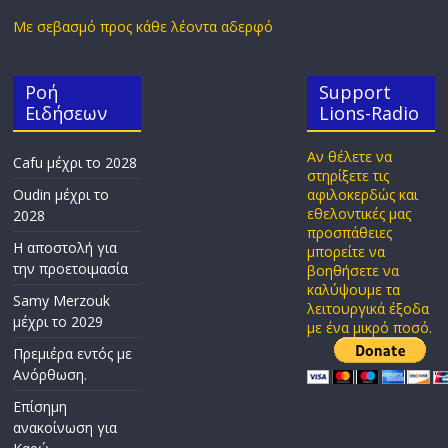
Με σεβασμό προς κάθε λέοντα αδερφό
Ροή
Support
Ειδήσεων
Lions-Radio
Αν θέλετε να
Cafu μέχρι το 2028
στηρίξετε τις
Oudin μέχρι το
αφιλοκερδώς και
εθελοντικές μας
2028
προσπάθειες
Η αποστολή για
μπορείτε να
την προετοιμασία
βοηθήσετε να
καλύψουμε τα
Samy Merzouk
λειτουργικά έξοδα
μέχρι το 2029
με ένα μικρό ποσό.
Πρεμιέρα εντός με
Ανόρθωση.
Επίσημη
ανακοίνωση για