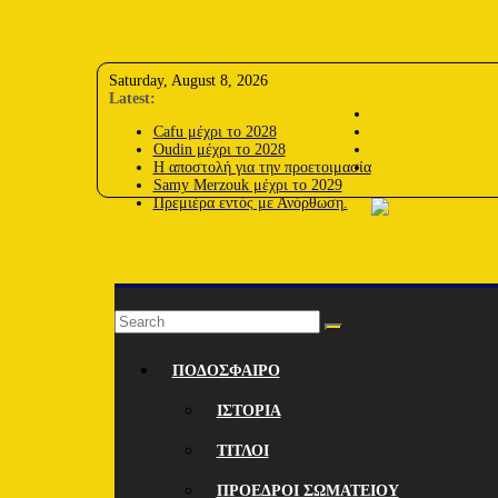
Skip to content
Saturday, August 8, 2026
Latest:
Cafu μέχρι το 2028
Oudin μέχρι το 2028
Η αποστολή για την προετοιμασία
Samy Merzouk μέχρι το 2029
Πρεμιέρα εντός με Ανόρθωση.
Lions-Radio | Η Φωνή των Λεόντων
ΠΟΔΟΣΦΑΙΡΟ
ΙΣΤΟΡΙΑ
ΤΙΤΛΟΙ
ΠΡΟΕΔΡΟΙ ΣΩΜΑΤΕΙΟΥ