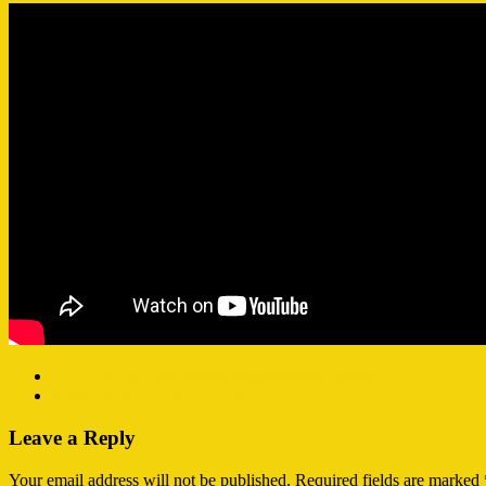
←
ΣΥ.Φ.ΑΕΛ για ντόπες και εγγραφές μελών
Ανακοίνωση ΣΥ.Φ.ΑΕΛ 28/7/21
→
Leave a Reply
Your email address will not be published.
Required fields are marked