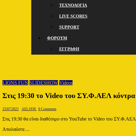
ΤΕΧΝΟΛΟΓΙΑ
LIVE SCORES
SUPPORT
ΦΟΡΟΥΜ
ΕΓΓΡΑΦΗ
LIONS FUN
SLIDESHOW
Videos
Στις 19:30 το Video του ΣΥ.Φ.ΑΕΛ κόντρα
25/07/2021
AEL1930
0 Comments
Στις 19:30 θα είναι διαθέσιμο στο YouTube το Video του ΣΥ.Φ.ΑΕ
Απολαύστε…