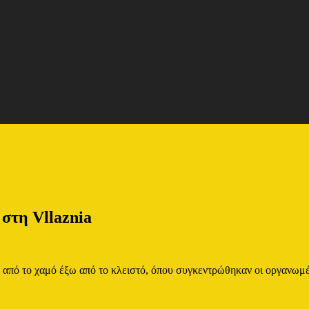
 στη Vllaznia
Λ από το χαμό έξω από το κλειστό, όπου συγκεντρώθηκαν οι οργανωμ