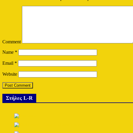
Comment
Name
*
Email
*
Website
Στήλες L-R