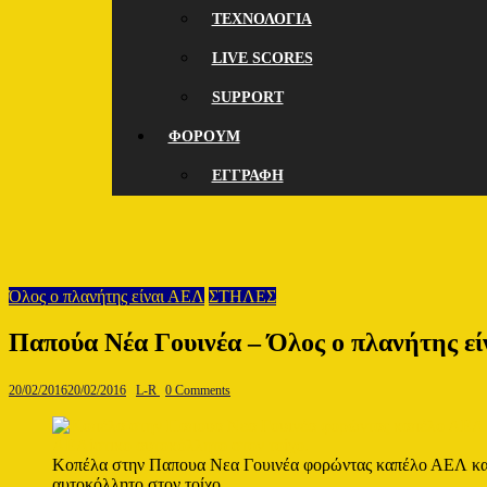
ΤΕΧΝΟΛΟΓΙΑ
LIVE SCORES
SUPPORT
ΦΟΡΟΥΜ
ΕΓΓΡΑΦΗ
Όλος ο πλανήτης είναι ΑΕΛ
ΣΤΗΛΕΣ
Παπούα Νέα Γουινέα – Όλος ο πλανήτης ε
20/02/2016
20/02/2016
L-R
0 Comments
Κοπέλα στην Παπουα Νεα Γουινέα φορώντας καπέλο ΑΕΛ και
αυτοκόλλητο στον τοίχο.