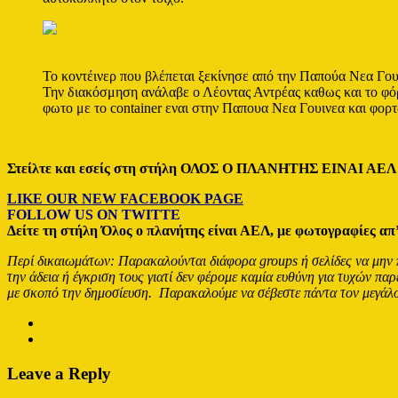
Το κοντέινερ που βλέπεται ξεκίνησε από την Παπούα Νεα Γουι
Την διακόσμηση ανάλαβε ο Λέοντας Αντρέας καθως και το φόρ
φωτο με το container εναι στην Παπουα Νεα Γουινεα και φορτω
Στείλτε και εσείς στη στήλη ΟΛΟΣ Ο
ΠΛΑΝΗΤΗΣ ΕΙΝΑΙ ΑΕΛ τη φ
LIKE OUR NEW FACEBOOK PAGE
FOLLOW US ON TWITTE
R
Δείτε τη στήλη Όλος ο πλανήτης είναι ΑΕΛ, με φωτογραφίες απ’
Περί δικαιωμάτων: Παρακαλούνται διάφορα groups ή σελίδες να μην 
την άδεια ή έγκριση τους γιατί δεν φέρομε καμία ευθύνη για τυχών π
με σκοπό την δημοσίευση. Παρακαλούμε να σέβεστε πάντα τον μεγά
←
Παναμάς – Όλος ο πλανήτης είναι ΑΕΛ
Βενεζουέλα – Όλος ο πλανήτης είναι ΑΕΛ
→
Leave a Reply