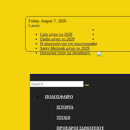
Skip to content
Friday, August 7, 2026
Latest:
Cafu μέχρι το 2028
Oudin μέχρι το 2028
Η αποστολή για την προετοιμασία
Samy Merzouk μέχρι το 2029
Πρεμιέρα εντός με Ανόρθωση.
Lions-Radio | Η Φωνή των Λεόντων
ΠΟΔΟΣΦΑΙΡΟ
ΙΣΤΟΡΙΑ
ΤΙΤΛΟΙ
ΠΡΟΕΔΡΟΙ ΣΩΜΑΤΕΙΟΥ