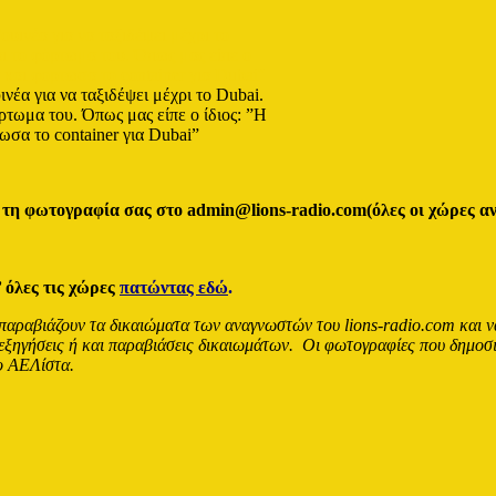
νέα για να ταξιδέψει μέχρι το Dubai.
τωμα του. Όπως μας είπε ο ίδιος: ”Η
σα το ​container για Dubai”
ωτογραφία σας στο admin@lions-radio.com(όλες οι χώρες αναν
 όλες τις χώρες
πατώντας εδώ
.
παραβιάζουν τα δικαιώματα των αναγνωστών του lions-radio.com και ν
αρεξηγήσεις ή και παραβιάσεις δικαιωμάτων. Οι φωτογραφίες που δημοσι
λο ΑΕΛίστα.