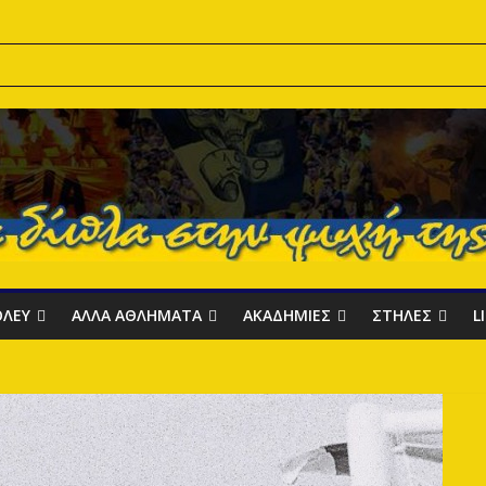
8
ν προετοιμασία
ι το 2029
 Ανόρθωση.
ΟΛΕΥ
ΑΛΛΑ ΑΘΛΗΜΑΤΑ
ΑΚΑΔΗΜΙΕΣ
ΣΤΗΛΕΣ
L