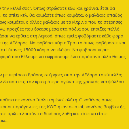
υ την κελλέ σας”. Όπως στρώσατε εδώ και χρόνια, έτσι θα
, το σπίτι κτλ, θα κοιμάστε όπως κοιμάται ο μαλάκας οπαδός
ως κοιμάται ο άλλος μαλάκας με τα κίτρινα που το στέρησες
ενώ προχθές που έσκασε μέσα στα πόδια σου έπαιζες πελλό.
άσαι να έρθεις στη Λεμεσό, όπως εμείς φοβόμαστε κάθε φορά
α της ΑΕΛάρας. Να φοβάσαι κύριε Τράττο όπως φοβόμαστε και
γιατί έκανες 15000 κόσμο να κλάψει. Να φοβάσαι κύριε
 φορά που θέλουμε να εκφράσουμε ένα παράπονο αλλά θα μας
αν με περίσσιο θράσος στέρησες από την ΑΕΛάρα το κύπελλο;
αν διακόπτεις τον κρισιμότερο αγώνα της χρονιάς για ψύλλου
πάθεια σε κανένα “πολιτισμένο” αλήτη. Ο καθένας όπως
ές και οι παράγοντες της ΚΟΠ ήταν σωστοί, κανένας βομβιστής,
στε πρώτα λοιπόν τα δικά σας λάθη και τότε να είστε
ίσω…