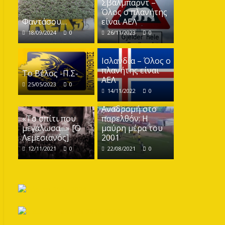
Σβάλμπαρντ –
Όλος ο πλανήτης
Φαντάσου…
είναι ΑΕΛ
18/09/2024
0
26/11/2023
0
Ισλανδία – Όλος ο
πλανήτης είναι
Το Βέλος -Π.Σ-
ΑΕΛ
25/05/2023
0
14/11/2022
0
Αναδρομή στο
«Το σπίτι που
παρελθόν: Η
μεγάλωσα…» [Ο
μαύρη μέρα του
Λεμεσιανός]
2001
12/11/2021
0
22/08/2021
0