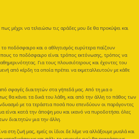
 πως μέχρι να τελειώσω τις αράδες μου δε θα προκύψει και
 το ποδόσφαιρο και ο αθλητισμός ευρύτερα παίζουν
ώπους το ποδόσφαιρο είναι τρόπος εκτόνωσης, τρόπος να
καθημερινότητας. Για τους πλουσιότερους και έχοντες του
μενή από κέρδη τα οποία πρέπει να εκμεταλλευτούν με κάθε
πό σφαγές διαιτητών στα γήπεδά μας. Από τη μια ο
ς θα κάνει τα δικά του λάθη, και από την άλλη το πάθος των
υνδυασμό με τα τεράστια ποσά που επενδύουν οι παράγοντες
μα είναι κατά την άποψη μου και ικανό να πυροδοτήσει όλες
των διαιτητών μια την άλλη.
α στη ζωή μας, εμείς οι ίδιοι δε λέμε να αλλάξουμε μυαλά και
α καταδικάσουμε και πάλι το γεγονός ενώ θα εκφράσουμε