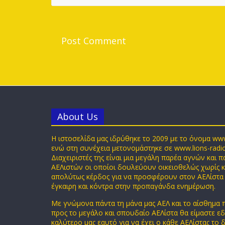
Αbout Us
Η ιστοσελίδα μας ιδρύθηκε το 2009 με το όνομα ww
ενώ στη συνέχεια μετονομάστηκε σε www.lions-radi
Διαχειριστές της είναι μια μεγάλη παρέα αγνών και 
ΑΕΛιστών οι οποίοι δουλεύουν οικειοθελώς χωρίς 
απολύτως κέρδος για να προσφέρουν στον ΑΕΛίστα
έγκαιρη και κόντρα στην προπαγάνδα ενημέρωση.
Με γνώμονα πάντα τη μάνα μας ΑΕΛ και το αίσθημα
προς το μεγάλο και σπουδαίο ΑΕΛίστα θα είμαστε ε
καλύτερο μας εαυτό για να έχει ο κάθε ΑΕΛίστας το δ