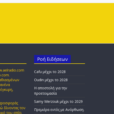
Ροή Ειδήσεων
w.aelradio.com
Cafu μέχρι το 2028
o.com.
παθιασμένων
Oudin μέχρι το 2028
κανένα
Η αποστολή για την
 έγκυρη,
προετοιμασία
Samy Merzouk μέχρι το 2029
 προσφοράς
δώ δίνοντας τον
Πρεμιέρα εντός με Ανόρθωση.
ικό του σπίτι