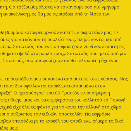
τητή. Θα τρέξουμε μάλιστα να το κάνουμε όσο πιο γρήγορα
 η ανακοίνωση μας θα μας αφαιρέσει από τη λίστα των
άθε βδομάδα κατακρεουργούν κατά των σωματείων μας; Σε
άδες για να κάνουν τη δουλεία τους, πληρώνονται και από
ατα;;; Σε αυτούς που ενώ αποφασίζουν να γίνουν διαιτητές
σθήματα ψηλά στο μυαλό τους;;; Σε αυτούς που μετά από μια
; Σε αυτούς που αποφασίζουν αν θα τελειώσει ή όχι ένας
ω τη συμπάθεια μου σε κανένα από αυτούς τους κύριους. Μας
ττουν δεν οφείλονται αποκλειστικά και μόνο στον
εξη”. Ο “χειρούργος” του 09 Τραττός είναι σήμερα η
 της ηθικής, μιας και τα συμφέροντα του κολλητού το Παναγή
χικά είχε όλα τα φόντα για να κάνει την αλλαγή στο χώρο,
ίνεται ο άνθρωπος τον ειδικών αποστολών. Να εκφράσω
αβαν επεισόδια με το κασκόλ του αποέλ ενώ σήμερα τα δικά
άδας μου;