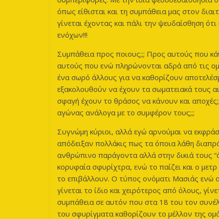
όπως είθισται και τη συμπάθεια μας στον διαι
γίνεται έχοντας και πάλι την ψευδαίσθηση ότι
ενόχων!!!
Συμπάθεια προς ποιους;;; Προς αυτούς που κ
αυτούς που ενώ πληρώνονται αδρά από τις ομ
ένα σωρό άλλους για να καθορίζουν αποτελέσμ
εξακολουθούν να έχουν τα σωματειακά τους αι
σφαγή έχουν το θράσος να κάνουν και αποχές;;
αγώνας ανάλογα με το συμφέρον τους;;;
Συγνώμη κύριοι, αλλά εγώ αρνούμαι να εκφράσ
απόδειξαν πολλάκις πως τα όποια λάθη διαπρά
ανθρώπινο παράγοντα αλλά στην δικιά τους “όρ
κορυφαία σφυρίχτρα, ενώ το παίζει και ο μετρ
το επιβάλλουν. Ο τύπος ονόματι Μασιάς ενώ αρ
γίνεται το ίδιο και χειρότερος από όλους, γ
συμπάθεια σε αυτόν που στα 18 του τον συνέλ
του σφυρίγματα καθορίζουν το μέλλον της ομ