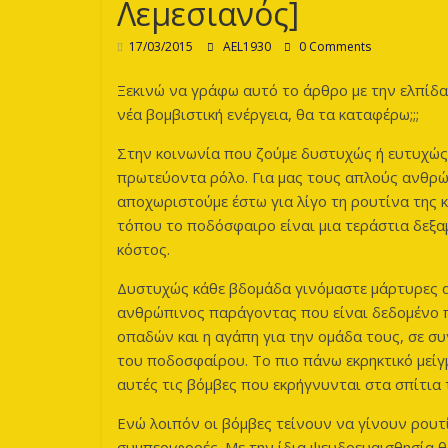
Λεμεσιανός]
17/03/2015
AEL1930
0 Comments
Ξεκινώ να γράφω αυτό το άρθρο με την ελπίδα
νέα βομβιστική ενέργεια, θα τα καταφέρω;;;
Στην κοινωνία που ζούμε δυστυχώς ή ευτυχώς
πρωτεύοντα ρόλο. Για μας τους απλούς ανθρ
αποχωριστούμε έστω για λίγο τη ρουτίνα της 
τόπου το ποδόσφαιρο είναι μια τεράστια δεξα
κόστος.
Δυστυχώς κάθε βδομάδα γινόμαστε μάρτυρες α
ανθρώπινος παράγοντας που είναι δεδομένο πω
οπαδών και η αγάπη για την ομάδα τους, σε σ
του ποδοσφαίρου. Το πιο πάνω εκρηκτικό μείγ
αυτές τις βόμβες που εκρήγνυνται στα σπίτια 
Ενώ λοιπόν οι βόμβες τείνουν να γίνουν ρουτίν
συμπεριφορές. Με την ίδια ψευδοευαισθησία θ