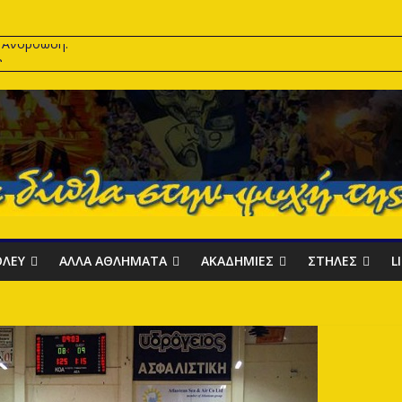
ε Ανόρθωση.
8
28
ην προετοιμασία
ρι το 2029
ΟΛΕΥ
ΑΛΛΑ ΑΘΛΗΜΑΤΑ
ΑΚΑΔΗΜΙΕΣ
ΣΤΗΛΕΣ
L