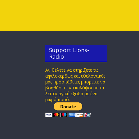
Support Lions-
Radio
Αν θέλετε να στηρίξετε τις
αφιλοκερδώς και εθελοντικές
μας προσπάθειες μπορείτε να
βοηθήσετε να καλύψουμε τα
λειτουργικά έξοδα με ένα
μικρό ποσό.