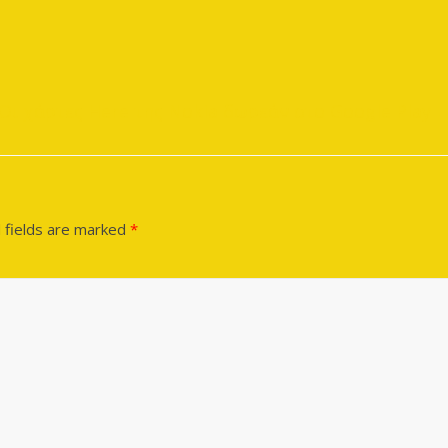
]
Οι χάρτες Here της Nokia δωρεάν στο Google Play
 fields are marked
*