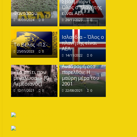
Σβάλμπαρντ –
Όλος ο πλανήτης
Φαντάσου…
είναι ΑΕΛ
18/09/2024
0
26/11/2023
0
Ισλανδία – Όλος ο
πλανήτης είναι
Το Βέλος -Π.Σ-
ΑΕΛ
25/05/2023
0
14/11/2022
0
Αναδρομή στο
«Το σπίτι που
παρελθόν: Η
μεγάλωσα…» [Ο
μαύρη μέρα του
Λεμεσιανός]
2001
12/11/2021
0
22/08/2021
0