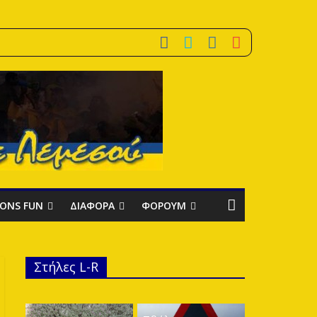
IONS FUN
ΔΙΑΦΟΡΑ
ΦΟΡΟΥΜ
Στήλες L-R