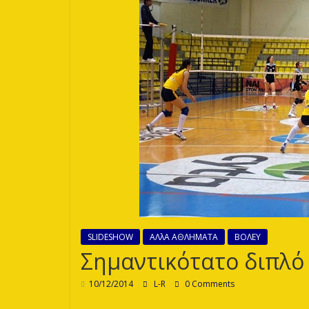
Λεόντων
SLIDESHOW
ΑΛλΑ ΑΘΛΗΜΑΤΑ
ΒΟΛΕΥ
Σημαντικότατο διπλό 
10/12/2014
L-R
0 Comments