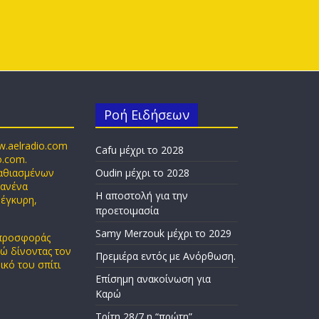
Ροή Ειδήσεων
w.aelradio.com
Cafu μέχρι το 2028
o.com.
παθιασμένων
Oudin μέχρι το 2028
κανένα
Η αποστολή για την
 έγκυρη,
προετοιμασία
Samy Merzouk μέχρι το 2029
 προσφοράς
δώ δίνοντας τον
Πρεμιέρα εντός με Ανόρθωση.
ικό του σπίτι
Επίσημη ανακοίνωση για
Καρώ
Τρίτη 28/7 η “πρώτη”