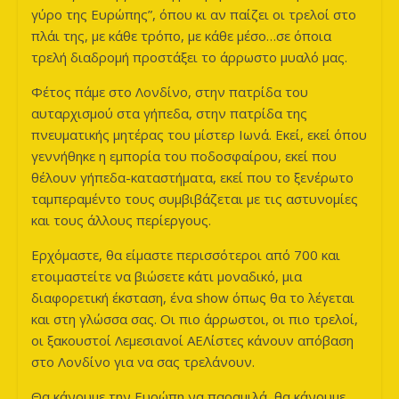
γύρο της Ευρώπης”, όπου κι αν παίζει οι τρελοί στο
πλάι της, με κάθε τρόπο, με κάθε μέσο…σε όποια
τρελή διαδρομή προστάξει το άρρωστο μυαλό μας.
Φέτος πάμε στο Λονδίνο, στην πατρίδα του
αυταρχισμού στα γήπεδα, στην πατρίδα της
πνευματικής μητέρας του μίστερ Ιωνά. Εκεί, εκεί όπου
γεννήθηκε η εμπορία του ποδοσφαίρου, εκεί που
θέλουν γήπεδα-καταστήματα, εκεί που το ξενέρωτο
ταμπεραμέντο τους συμβιβάζεται με τις αστυνομίες
και τους άλλους περίεργους.
Ερχόμαστε, θα είμαστε περισσότεροι από 700 και
ετοιμαστείτε να βιώσετε κάτι μοναδικό, μια
διαφορετική έκσταση, ένα show όπως θα το λέγεται
και στη γλώσσα σας. Οι πιο άρρωστοι, οι πιο τρελοί,
οι ξακουστοί Λεμεσιανοί ΑΕΛίστες κάνουν απόβαση
στο Λονδίνο για να σας τρελάνουν.
Θα κάνουμε την Ευρώπη να παραμιλά, θα κάνουμε