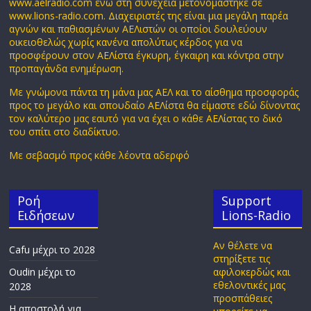
www.aelradio.com ενώ στη συνέχεια μετονομάστηκε σε
www.lions-radio.com. Διαχειριστές της είναι μια μεγάλη παρέα
αγνών και παθιασμένων ΑΕΛιστών οι οποίοι δουλεύουν
οικειοθελώς χωρίς κανένα απολύτως κέρδος για να
προσφέρουν στον ΑΕΛίστα έγκυρη, έγκαιρη και κόντρα στην
προπαγάνδα ενημέρωση.
Με γνώμονα πάντα τη μάνα μας ΑΕΛ και το αίσθημα προσφοράς
προς το μεγάλο και σπουδαίο ΑΕΛίστα θα είμαστε εδώ δίνοντας
τον καλύτερο μας εαυτό για να έχει ο κάθε ΑΕΛίστας το δικό
του σπίτι στο διαδίκτυο.
Με σεβασμό προς κάθε λέοντα αδερφό
Ροή
Support
Ειδήσεων
Lions-Radio
Αν θέλετε να
Cafu μέχρι το 2028
στηρίξετε τις
Oudin μέχρι το
αφιλοκερδώς και
εθελοντικές μας
2028
προσπάθειες
Η αποστολή για