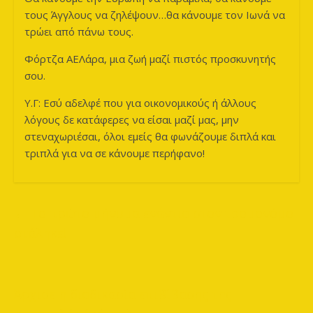
τους Άγγλους να ζηλέψουν…θα κάνουμε τον Ιωνά να
τρώει από πάνω τους.
Φόρτζα ΑΕΛάρα, μια ζωή μαζί πιστός προσκυνητής
σου.
Υ.Γ: Εσύ αδελφέ που για οικονομικούς ή άλλους
λόγους δε κατάφερες να είσαι μαζί μας, μην
στεναχωριέσαι, όλοι εμείς θα φωνάζουμε διπλά και
τριπλά για να σε κάνουμε περήφανο!
←
Το πρώτο μήνυμα ενάντια στον τρομονόμο
στάληκε!
Άρχισε η διαδικασία επιβίβασης της