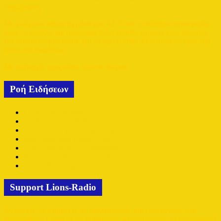
ενημέρωση.
Με γνώμονα πάντα τη μάνα μας ΑΕΛ και το αίσθημα προσφοράς
προς το μεγάλο και σπουδαίο ΑΕΛίστα θα είμαστε εδώ δίνοντας
τον καλύτερο μας εαυτό για να έχει ο κάθε ΑΕΛίστας το δικό του
σπίτι στο διαδίκτυο.
Με σεβασμό προς κάθε λέοντα αδερφό
Ροή Ειδήσεων
Cafu μέχρι το 2028
Oudin μέχρι το 2028
Η αποστολή για την προετοιμασία
Samy Merzouk μέχρι το 2029
Πρεμιέρα εντός με Ανόρθωση.
Επίσημη ανακοίνωση για Καρώ
Τρίτη 28/7 η “πρώτη”
Support Lions-Radio
Αν θέλετε να στηρίξετε τις αφιλοκερδώς και εθελοντικές μας
προσπάθειες μπορείτε να βοηθήσετε να καλύψουμε τα λειτουργικά