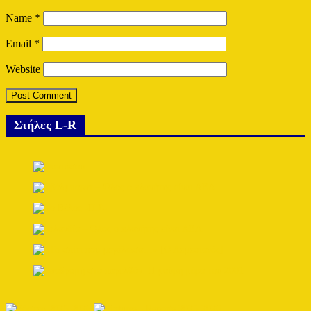
Name
*
Email
*
Website
Στήλες L-R