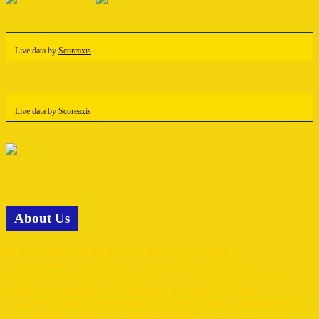
Live data by
Scoreaxis
Live data by
Scoreaxis
Αbout Us
Η ιστοσελίδα μας ιδρύθηκε το 2009 με το όνομα
www.aelradio.com ενώ στη συνέχεια μετονομάστηκε σε
www.lions-radio.com. Διαχειριστές της είναι μια μεγάλη παρέα
αγνών και παθιασμένων ΑΕΛιστών οι οποίοι δουλεύουν
οικειοθελώς χωρίς κανένα απολύτως κέρδος για να προσφέρουν
στον ΑΕΛίστα έγκυρη, έγκαιρη και κόντρα στην προπαγάνδα