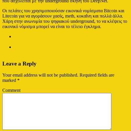
που ασχολείται με την underground σκηνή του DeepNet.
Οι πελάτες του χρησιμοποιούσαν εικονικά νομίσματα Bitcoin και
Litecoin για να αγοράσουν χασίς, meth, κοκαΐνη και πολλά άλλα.
Χάρη στην ανωνυμία του ψηφιακού underground, το να κλέψεις το
εικονικό νόμισμα μπορεί να είναι το τέλειο έγκλημα.
←
”Μάγεψαν” τα παιδιά της ζΑΕΛιζόμενης Ρεμπέτικης
Κομπανίας
Στις δοκιμές βρίσκεται η ανάπτυξη του Android 4.3 για τα
Galaxy Note 2 και Galaxy S4/S3 της Samsung
→
Leave a Reply
Your email address will not be published.
Required fields are
marked
*
Comment