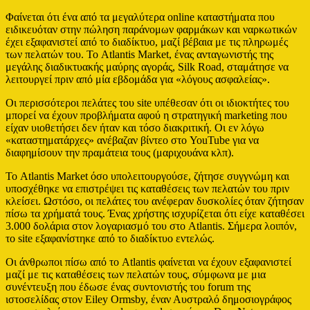
Φαίνεται ότι ένα από τα μεγαλύτερα online καταστήματα που
ειδικευόταν στην πώληση παράνομων φαρμάκων και ναρκωτικών
έχει εξαφανιστεί από το διαδίκτυο, μαζί βέβαια με τις πληρωμές
των πελατών του. Το Atlantis Market, ένας ανταγωνιστής της
μεγάλης διαδικτυακής μαύρης αγοράς, Silk Road, σταμάτησε να
λειτουργεί πριν από μία εβδομάδα για «λόγους ασφαλείας».
Οι περισσότεροι πελάτες του site υπέθεσαν ότι οι ιδιοκτήτες του
μπορεί να έχουν προβλήματα αφού η στρατηγική marketing που
είχαν υιοθετήσει δεν ήταν και τόσο διακριτική. Οι εν λόγω
«καταστηματάρχες» ανέβαζαν βίντεο στο YouTube για να
διαφημίσουν την πραμάτεια τους (μαριχουάνα κλπ).
Το Atlantis Market όσο υπολειτουργούσε, ζήτησε συγγνώμη και
υποσχέθηκε να επιστρέψει τις καταθέσεις των πελατών του πριν
κλείσει. Ωστόσο, οι πελάτες του ανέφεραν δυσκολίες όταν ζήτησαν
πίσω τα χρήματά τους. Ένας χρήστης ισχυρίζεται ότι είχε καταθέσει
3.000 δολάρια στον λογαριασμό του στο Atlantis. Σήμερα λοιπόν,
το site εξαφανίστηκε από το διαδίκτυο εντελώς.
Οι άνθρωποι πίσω από το Atlantis φαίνεται να έχουν εξαφανιστεί
μαζί με τις καταθέσεις των πελατών τους, σύμφωνα με μια
συνέντευξη που έδωσε ένας συντονιστής του forum της
ιστοσελίδας στον Eiley Ormsby, έναν Αυστραλό δημοσιογράφος