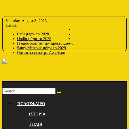
Skip to content
Saturday, August 8, 2026
Latest:
Cafu μέχρι το 2028
Oudin μέχρι το 2028
Η αποστολή για την προετοιμασία
Samy Merzouk μέχρι το 2029
Πρεμιέρα εντός με Ανόρθωση.
Lions-Radio | Η Φωνή των Λεόντων
ΠΟΔΟΣΦΑΙΡΟ
ΙΣΤΟΡΙΑ
ΤΙΤΛΟΙ