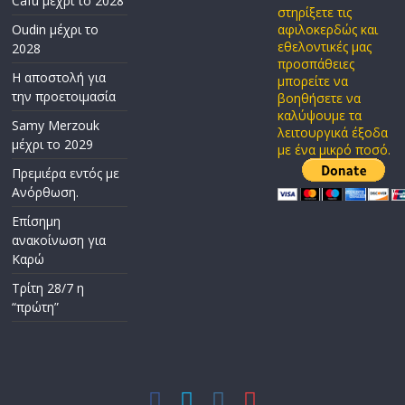
Cafu μέχρι το 2028
στηρίξετε τις
Oudin μέχρι το
αφιλοκερδώς και
εθελοντικές μας
2028
προσπάθειες
Η αποστολή για
μπορείτε να
την προετοιμασία
βοηθήσετε να
καλύψουμε τα
Samy Merzouk
λειτουργικά έξοδα
μέχρι το 2029
με ένα μικρό ποσό.
Πρεμιέρα εντός με
Ανόρθωση.
Επίσημη
ανακοίνωση για
Καρώ
Τρίτη 28/7 η
“πρώτη”