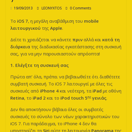
των
19/09/2013
LEONYXTOS
0 Comments
Λεόντων
Το
iOS
7
, η μεγάλη αναβάθμιση του
mobile
λειτουργικού
της
Apple
.
Δείτε τι χρειάζεται να κάνετε
πριν
αλλά και
κατά τη
διάρκεια
της διαδικασίας εγκατάστασης στη συσκευή
σας, για να μην παρουσιαστούν απρόοπτα!
1. Ελέγξτε τη συσκευή σας
Πρώτα απ’ όλα, πρέπει να βεβαιωθείτε ότι διαθέτετε
συμβατή συσκευή. Το iOS 7 λειτουργεί με όλες τις
συσκευές από
iPhone
4
και νεότερη, τα
iPad
με οθόνη
ης
Retina
, το
iPad
2
και το
iPod
touch
5
γενιάς
.
Δεν θα αποκτήσουν βέβαια όλες οι συμβατές
συσκευές το σύνολο των νέων χαρακτηριστικών του
iOS 7. Για παράδειγμα, το iPhone 4 δεν θα
υποστηρίζει τη
Siri
ούτε τη λειτουργία
Ρ
anorama
της