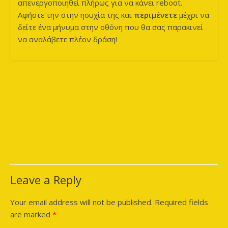
απενεργοποιηθεί πλήρως για να κάνει reboot.
Αφήστε την στην ησυχία της και
περιμένετε
μέχρι να
δείτε ένα μήνυμα στην οθόνη που θα σας παρακινεί
να αναλάβετε πλέον δράση!
←
Όλα τα γκολ των αγώνων του Campions
League (Τρίτης + Τετάρτης 17-18/9/2013)
Οι 22 για το Παραλίμνι
→
Leave a Reply
Your email address will not be published.
Required fields
are marked
*