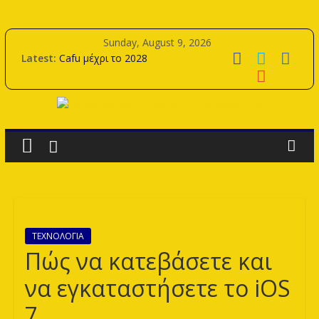
Skip
to
Sunday, August 9, 2026
content
Latest:
Cafu μέχρι το 2028
Oudin μέχρι το 2028
Η αποστολή για την προετοιμασία
Samy Merzouk μέχρι το 2029
Lions-
Πρεμιέρα εντός με Ανόρθωση.
Radio
|
Η
ΤΕΧΝΟΛΟΓΙΑ
Πώς να κατεβάσετε και
Φωνή
να εγκαταστήσετε το iOS
7