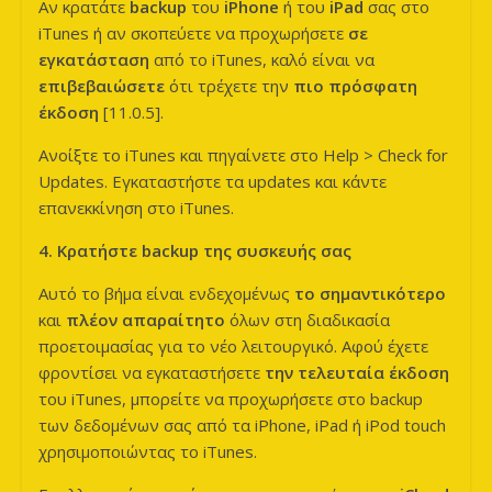
Αν κρατάτε
backup
του
iPhone
ή του
iPad
σας στο
iTunes ή αν σκοπεύετε να προχωρήσετε
σε
εγκατάσταση
από το iTunes, καλό είναι να
επιβεβαιώσετε
ότι τρέχετε την
πιο πρόσφατη
έκδοση
[11.0.5].
Ανοίξτε το iTunes και πηγαίνετε στο Help > Check for
Updates. Εγκαταστήστε τα updates και κάντε
επανεκκίνηση στο iTunes.
4. Κρατήστε
backup
της συσκευής σας
Αυτό το βήμα είναι ενδεχομένως
το
σημαντικότερο
και
πλέον απαραίτητο
όλων στη διαδικασία
προετοιμασίας για το νέο λειτουργικό. Αφού έχετε
φροντίσει να εγκαταστήσετε
την τελευταία έκδοση
του iTunes, μπορείτε να προχωρήσετε στο backup
των δεδομένων σας από τα iPhone, iPad ή iPod touch
χρησιμοποιώντας το iTunes.