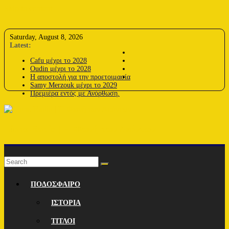
Skip to content
Saturday, August 8, 2026
Latest:
Cafu μέχρι το 2028
Oudin μέχρι το 2028
Η αποστολή για την προετοιμασία
Samy Merzouk μέχρι το 2029
Πρεμιέρα εντός με Ανόρθωση.
Lions-Radio | Η Φωνή των Λεόντων
ΠΟΔΟΣΦΑΙΡΟ
ΙΣΤΟΡΙΑ
ΤΙΤΛΟΙ