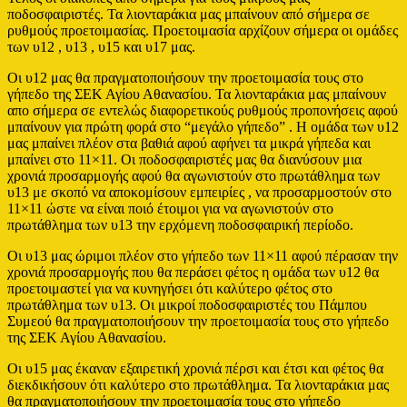
ποδοσφαιριστές. Τα λιονταράκια μας μπαίνουν από σήμερα σε
ρυθμούς προετοιμασίας. Προετοιμασία αρχίζουν σήμερα οι ομάδες
των υ12 , υ13 , υ15 και υ17 μας.
Οι υ12 μας θα πραγματοποιήσουν την προετοιμασία τους στο
γήπεδο της ΣΕΚ Αγίου Αθανασίου. Τα λιονταράκια μας μπαίνουν
απο σήμερα σε εντελώς διαφορετικούς ρυθμούς προπονήσεις αφού
μπαίνουν για πρώτη φορά στο “μεγάλο γήπεδο” . Η ομάδα των υ12
μας μπαίνει πλέον στα βαθιά αφού αφήνει τα μικρά γήπεδα και
μπαίνει στο 11×11. Οι ποδοσφαιριστές μας θα διανύσουν μια
χρονιά προσαρμογής αφού θα αγωνιστούν στο πρωτάθλημα των
υ13 με σκοπό να αποκομίσουν εμπειρίες , να προσαρμοστούν στο
11×11 ώστε να είναι ποιό έτοιμοι για να αγωνιστούν στο
πρωτάθλημα των υ13 την ερχόμενη ποδοσφαιρική περίοδο.
Οι υ13 μας ώριμοι πλέον στο γήπεδο των 11×11 αφού πέρασαν την
χρονιά προσαρμογής που θα περάσει φέτος η ομάδα των υ12 θα
προετοιμαστεί για να κυνηγήσει ότι καλύτερο φέτος στο
πρωτάθλημα των υ13. Οι μικροί ποδοσφαιριστές του Πάμπου
Συμεού θα πραγματοποιήσουν την προετοιμασία τους στο γήπεδο
της ΣΕΚ Αγίου Αθανασίου.
Οι υ15 μας έκαναν εξαιρετική χρονιά πέρσι και έτσι και φέτος θα
διεκδικήσουν ότι καλύτερο στο πρωτάθλημα. Τα λιονταράκια μας
θα πραγματοποιήσουν την προετοιμασία τους στο γήπεδο