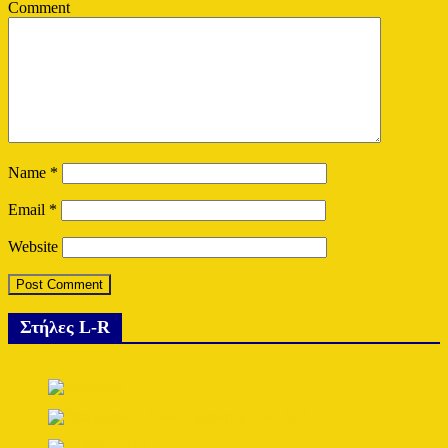
Comment
Name
*
Email
*
Website
Στήλες L-R