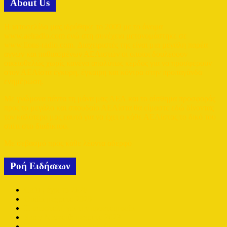
Αbout Us
Η ιστοσελίδα μας ιδρύθηκε το 2009 με το όνομα
www.aelradio.com ενώ στη συνέχεια μετονομάστηκε σε
www.lions-radio.com. Διαχειριστές της είναι μια μεγάλη παρέα
αγνών και παθιασμένων ΑΕΛιστών οι οποίοι δουλεύουν
οικειοθελώς χωρίς κανένα απολύτως κέρδος για να προσφέρουν
στον ΑΕΛίστα έγκυρη, έγκαιρη και κόντρα στην προπαγάνδα
ενημέρωση.
Με γνώμονα πάντα τη μάνα μας ΑΕΛ και το αίσθημα προσφοράς
προς το μεγάλο και σπουδαίο ΑΕΛίστα θα είμαστε εδώ δίνοντας
τον καλύτερο μας εαυτό για να έχει ο κάθε ΑΕΛίστας το δικό του
σπίτι στο διαδίκτυο.
Με σεβασμό προς κάθε λέοντα αδερφό
Ροή Ειδήσεων
Cafu μέχρι το 2028
Oudin μέχρι το 2028
Η αποστολή για την προετοιμασία
Samy Merzouk μέχρι το 2029
Πρεμιέρα εντός με Ανόρθωση.