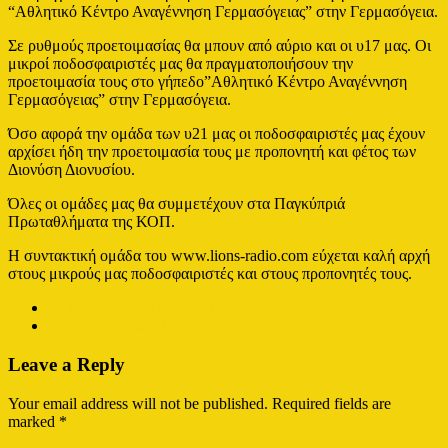
“Αθλητικό Κέντρο Αναγέννηση Γερμασόγειας” στην Γερμασόγεια.
Σε ρυθμούς προετοιμασίας θα μπουν από αύριο και οι υ17 μας. Οι
μικροί ποδοσφαιριστές μας θα πραγματοποιήσουν την
προετοιμασία τους στο γήπεδο”Αθλητικό Κέντρο Αναγέννηση
Γερμασόγειας” στην Γερμασόγεια.
Όσο αφορά την ομάδα των υ21 μας οι ποδοσφαιριστές μας έχουν
αρχίσει ήδη την προετοιμασία τους με προπονητή και φέτος των
Διονύση Διονυσίου.
Όλες οι ομάδες μας θα συμμετέχουν στα Παγκύπριά
Πρωταθλήματα της ΚΟΠ.
Η συντακτική ομάδα του www.lions-radio.com εύχεται καλή αρχή
στους μικρούς μας ποδοσφαιριστές και στους προπονητές τους.
←
Φινλανδία – Όλος ο πλανήτης είναι ΑΕΛ
Ανακοίνωση απο ΣΥ.Φ.ΑΕΛ UK
→
Leave a Reply
Your email address will not be published.
Required fields are
marked
*