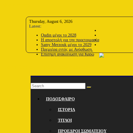
Skip to content
Thursday, August 6, 2026
Latest:
Oudin μέχρι το 2028
Η αποστολή για την προετοιμασία
Samy Merzouk μέχρι το 2029
Πρεμιέρα εντός με Ανόρθωση.
Επίσημη ανακοίνωση για Καρώ
Lions-Radio | Η Φωνή των Λεόντων
ΠΟΔΟΣΦΑΙΡΟ
ΙΣΤΟΡΙΑ
ΤΙΤΛΟΙ
ΠΡΟΕΔΡΟΙ ΣΩΜΑΤΕΙΟΥ