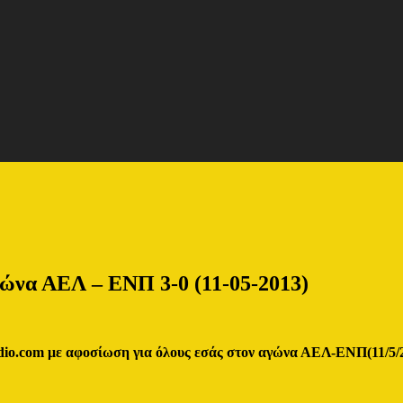
γώνα ΑΕΛ – ΕΝΠ 3-0 (11-05-2013)
adio.com με αφοσίωση για όλους εσάς στον αγώνα ΑΕΛ-
ENΠ(11/5/2