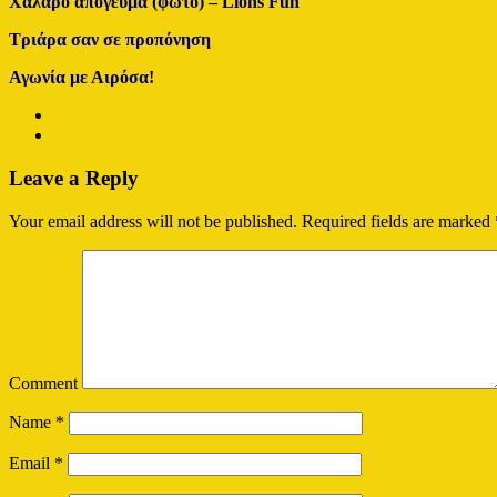
Χαλαρό απόγευμα (φώτο) – Lions Fun
Tριάρα σαν σε προπόνηση
Αγωνία με Αιρόσα!
←
Αγωνία με Αιρόσα! [updated]
Ουκρανία – Όλος ο πλανήτης είναι ΑΕΛ
→
Leave a Reply
Your email address will not be published.
Required fields are marked
Comment
Name
*
Email
*