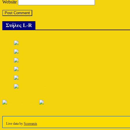
Website
Στήλες L-R
Live data by
Scoreaxis