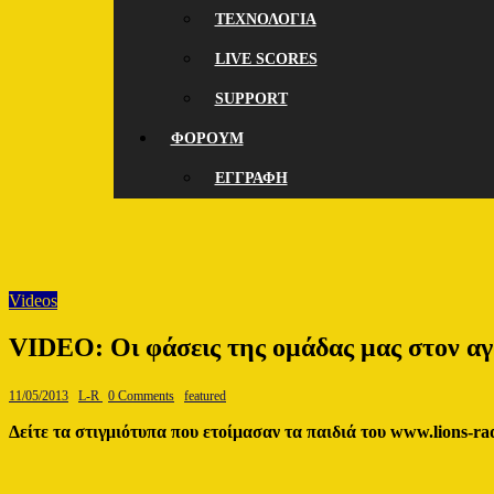
ΤΕΧΝΟΛΟΓΙΑ
LIVE SCORES
SUPPORT
ΦΟΡΟΥΜ
ΕΓΓΡΑΦΗ
Videos
VIDEO: Οι φάσεις της ομάδας μας στον α
11/05/2013
L-R
0 Comments
featured
Δείτε τα στιγμιότυπα που ετοίμασαν τα παιδιά του www.lions-r