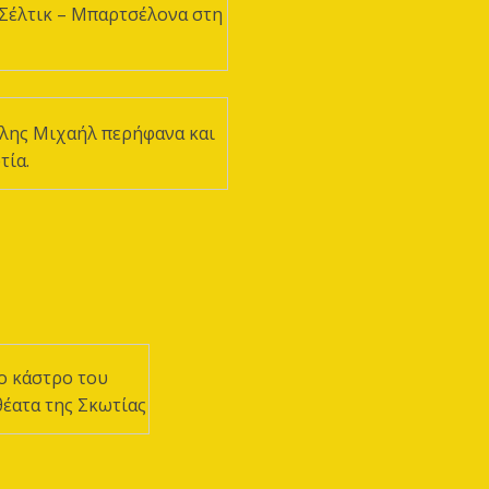
Σέλτικ – Μπαρτσέλονα στη
άλης Μιχαήλ περήφανα και
τία.
ο κάστρο του
θέατα της Σκωτίας