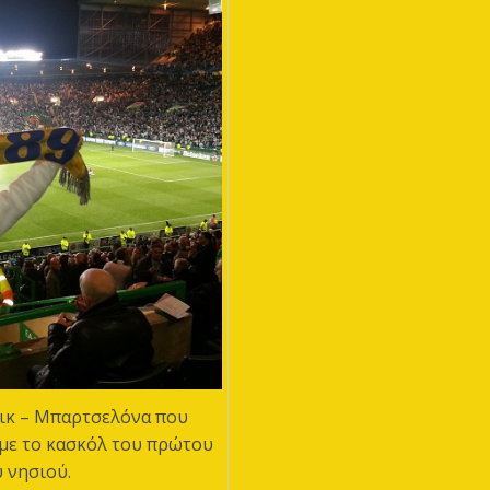
τικ – Μπαρτσελόνα που
 με το κασκόλ του πρώτου
 νησιού.