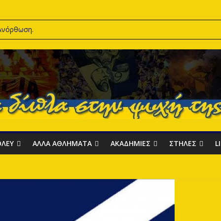
 Ανόρθωση.
8
ν προετοιμασία
ι το 2029
ΟΛΕΥ
ΑΛΛΑ ΑΘΛΗΜΑΤΑ
ΑΚΑΔΗΜΙΕΣ
ΣΤΗΛΕΣ
L