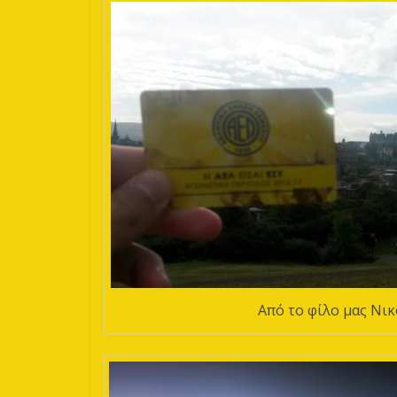
Aπό το φίλο μας Νι