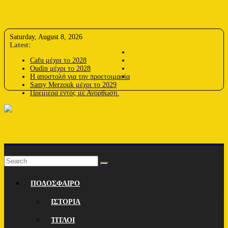
Skip to content
Saturday, August 8, 2026
Latest:
Cafu μέχρι το 2028
Oudin μέχρι το 2028
Η αποστολή για την προετοιμασία
Samy Merzouk μέχρι το 2029
Πρεμιέρα εντός με Ανόρθωση.
Lions-Radio | Η Φωνή των Λεόντων
ΠΟΔΟΣΦΑΙΡΟ
ΙΣΤΟΡΙΑ
ΤΙΤΛΟΙ