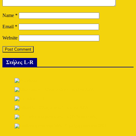
Name
*
Email
*
Website
Στήλες L-R