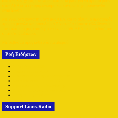
οικειοθελώς χωρίς κανένα απολύτως κέρδος για να προσφέρουν
στον ΑΕΛίστα έγκυρη, έγκαιρη και κόντρα στην προπαγάνδα
ενημέρωση.
Με γνώμονα πάντα τη μάνα μας ΑΕΛ και το αίσθημα προσφοράς
προς το μεγάλο και σπουδαίο ΑΕΛίστα θα είμαστε εδώ δίνοντας
τον καλύτερο μας εαυτό για να έχει ο κάθε ΑΕΛίστας το δικό του
σπίτι στο διαδίκτυο.
Με σεβασμό προς κάθε λέοντα αδερφό
Ροή Ειδήσεων
Cafu μέχρι το 2028
Oudin μέχρι το 2028
Η αποστολή για την προετοιμασία
Samy Merzouk μέχρι το 2029
Πρεμιέρα εντός με Ανόρθωση.
Επίσημη ανακοίνωση για Καρώ
Τρίτη 28/7 η “πρώτη”
Support Lions-Radio