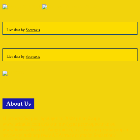
Live data by
Scoreaxis
Live data by
Scoreaxis
Αbout Us
Η ιστοσελίδα μας ιδρύθηκε το 2009 με το όνομα
www.aelradio.com ενώ στη συνέχεια μετονομάστηκε σε
www.lions-radio.com. Διαχειριστές της είναι μια μεγάλη παρέα
αγνών και παθιασμένων ΑΕΛιστών οι οποίοι δουλεύουν