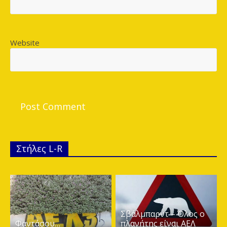
Website
Στήλες L-R
Σβάλμπαρντ – Όλος ο
Φαντάσου…
πλανήτης είναι ΑΕΛ