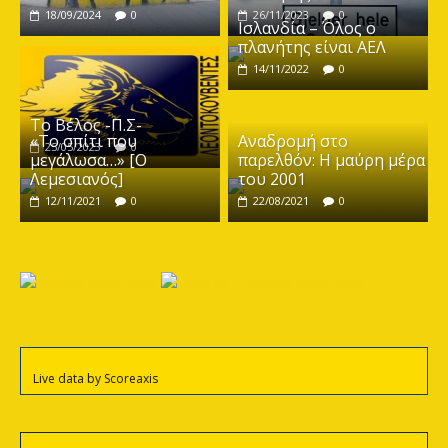
18/09/2024
0
26/11/2023
0
Ισλανδία – Όλος ο
πλανήτης είναι ΑΕΛ
14/11/2022
0
Το Βέλος -Π.Σ-
«Το σπίτι που
Αναδρομή στο
25/05/2023
0
μεγάλωσα…» [Ο
παρελθόν: Η μαύρη μέρα
Λεμεσιανός]
του 2001
12/11/2021
0
22/08/2021
0
Live data by
Scoreaxis