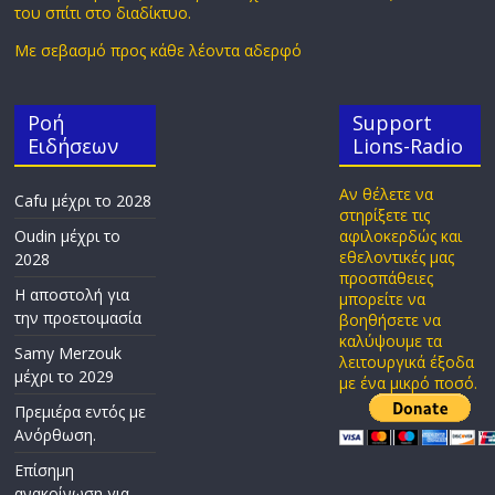
του σπίτι στο διαδίκτυο.
Με σεβασμό προς κάθε λέοντα αδερφό
Ροή
Support
Ειδήσεων
Lions-Radio
Αν θέλετε να
Cafu μέχρι το 2028
στηρίξετε τις
Oudin μέχρι το
αφιλοκερδώς και
εθελοντικές μας
2028
προσπάθειες
Η αποστολή για
μπορείτε να
την προετοιμασία
βοηθήσετε να
καλύψουμε τα
Samy Merzouk
λειτουργικά έξοδα
μέχρι το 2029
με ένα μικρό ποσό.
Πρεμιέρα εντός με
Ανόρθωση.
Επίσημη
ανακοίνωση για