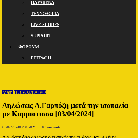
ΠΑΡΑΞΕΝΑ
ΤΕΧΝΟΛΟΓΙΑ
LIVE SCORES
SUPPORT
ΦΟΡΟΥΜ
ΕΓΓΡΑΦΗ
Main
ΠΟΔΟΣΦΑΙΡΟ
Δηλώσεις Α.Γαρπόζη μετά την ισοπαλία
με Καρμιότισσα [03/04/2024]
03/04/2024
03/04/2024
.
0 Comments
Διαβάστε όσα δήλωσε ο τεχνικός της ομάδας μας, Αλέξης