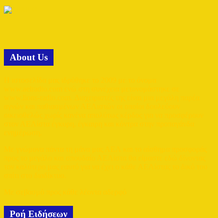
Αbout Us
Η ιστοσελίδα μας ιδρύθηκε το 2009 με το όνομα
www.aelradio.com ενώ στη συνέχεια μετονομάστηκε σε
www.lions-radio.com. Διαχειριστές της είναι μια μεγάλη παρέα
αγνών και παθιασμένων ΑΕΛιστών οι οποίοι δουλεύουν
οικειοθελώς χωρίς κανένα απολύτως κέρδος για να προσφέρουν
στον ΑΕΛίστα έγκυρη, έγκαιρη και κόντρα στην προπαγάνδα
ενημέρωση.
Με γνώμονα πάντα τη μάνα μας ΑΕΛ και το αίσθημα προσφοράς
προς το μεγάλο και σπουδαίο ΑΕΛίστα θα είμαστε εδώ δίνοντας
τον καλύτερο μας εαυτό για να έχει ο κάθε ΑΕΛίστας το δικό του
σπίτι στο διαδίκτυο.
Με σεβασμό προς κάθε λέοντα αδερφό
Ροή Ειδήσεων