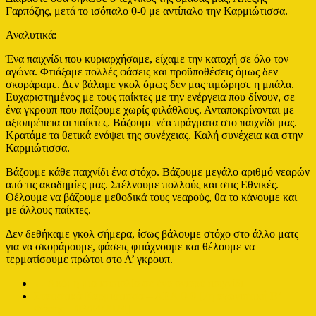
Γαρπόζης, μετά το ισόπαλο 0-0 με αντίπαλο την Καρμιώτισσα.
Αναλυτικά:
Ένα παιχνίδι που κυριαρχήσαμε, είχαμε την κατοχή σε όλο τον
αγώνα. Φτιάξαμε πολλές φάσεις και προϋποθέσεις όμως δεν
σκοράραμε. Δεν βάλαμε γκολ όμως δεν μας τιμώρησε η μπάλα.
Ευχαριστημένος με τους παίκτες με την ενέργεια που δίνουν, σε
ένα γκρουπ που παίζουμε χωρίς φιλάθλους. Ανταποκρίνονται με
αξιοπρέπεια οι παίκτες. Βάζουμε νέα πράγματα στο παιχνίδι μας.
Κρατάμε τα θετικά ενόψει της συνέχειας. Καλή συνέχεια και στην
Καρμιώτισσα.
Βάζουμε κάθε παιχνίδι ένα στόχο. Βάζουμε μεγάλο αριθμό νεαρών
από τις ακαδημίες μας. Στέλνουμε πολλούς και στις Εθνικές.
Θέλουμε να βάζουμε μεθοδικά τους νεαρούς, θα το κάνουμε και
με άλλους παίκτες.
Δεν δεθήκαμε γκολ σήμερα, ίσως βάλουμε στόχο στο άλλο ματς
για να σκοράρουμε, φάσεις φτιάχνουμε και θέλουμε να
τερματίσουμε πρώτοι στο Α’ γκρουπ.
←
Ακόμη μια ισοπαλία σε ένα ανιαρό παιχνίδι
Στατιστικά Καρμιότισσα – ΑΕΛ 0-0 [7η αγωνιστική Β’
Φάσης – 03/04/2024]
→