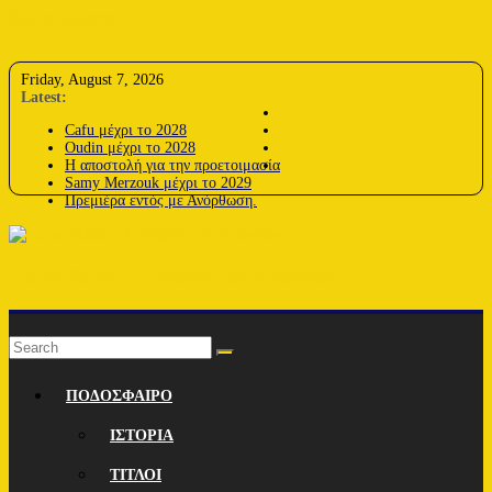
Skip to content
Friday, August 7, 2026
Latest:
Cafu μέχρι το 2028
Oudin μέχρι το 2028
Η αποστολή για την προετοιμασία
Samy Merzouk μέχρι το 2029
Πρεμιέρα εντός με Ανόρθωση.
Lions-Radio | Η Φωνή των Λεόντων
ΠΟΔΟΣΦΑΙΡΟ
ΙΣΤΟΡΙΑ
ΤΙΤΛΟΙ