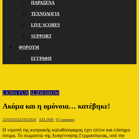
ΠΑΡΑΞΕΝΑ
ΤΕΧΝΟΛΟΓΙΑ
LIVE SCORES
SUPPORT
ΦΟΡΟΥΜ
ΕΓΓΡΑΦΗ
LIONS FUN
SLIDESHOW
Ακόμα και η ομόνοια… κατέβηκε!
22/03/2024
22/03/2024
AEL1930
0 Comments
Η ντροπή της κυπριακής καλαθόσφαιρας έχει πλέον και επίσημα
όνομα. Το σωματείο της Αναγέννησης Γερμασόγειας, υπό την