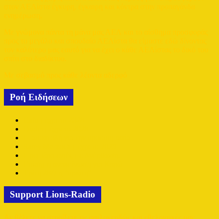
στον ΑΕΛίστα έγκυρη, έγκαιρη και κόντρα στην προπαγάνδα
ενημέρωση.
Με γνώμονα πάντα τη μάνα μας ΑΕΛ και το αίσθημα προσφοράς
προς το μεγάλο και σπουδαίο ΑΕΛίστα θα είμαστε εδώ δίνοντας
τον καλύτερο μας εαυτό για να έχει ο κάθε ΑΕΛίστας το δικό του
σπίτι στο διαδίκτυο.
Με σεβασμό προς κάθε λέοντα αδερφό
Ροή Ειδήσεων
Cafu μέχρι το 2028
Oudin μέχρι το 2028
Η αποστολή για την προετοιμασία
Samy Merzouk μέχρι το 2029
Πρεμιέρα εντός με Ανόρθωση.
Επίσημη ανακοίνωση για Καρώ
Τρίτη 28/7 η “πρώτη”
Support Lions-Radio
Αν θέλετε να στηρίξετε τις αφιλοκερδώς και εθελοντικές μας