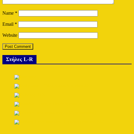
Name
*
Email
*
Website
Στήλες L-R