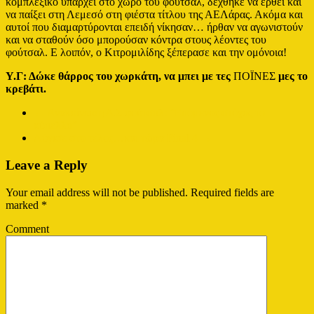
κομπλεξικό υπάρχει στο χώρο του φούτσαλ, δέχθηκε να έρθει και
να παίξει στη Λεμεσό στη φιέστα τίτλου της ΑΕΛάρας. Ακόμα και
αυτοί που διαμαρτύρονται επειδή νίκησαν… ήρθαν να αγωνιστούν
και να σταθούν όσο μπορούσαν κόντρα στους λέοντες του
φούτσαλ. Ε λοιπόν, ο Κιτρομιλίδης ξέπερασε και την ομόνοια!
Υ.Γ: Δώκε θάρρος του χωρκάτη, να μπει με τες
ΠΟΪΝΕΣ
μες το
κρεβάτι.
←
Ανακοίνωση Δ.Σ φούτσαλ: “Επόμενος στόχος το
κύπελλο”
Λύγισε στο τέλος…και τώρα Final 4
→
Leave a Reply
Your email address will not be published.
Required fields are
marked
*
Comment