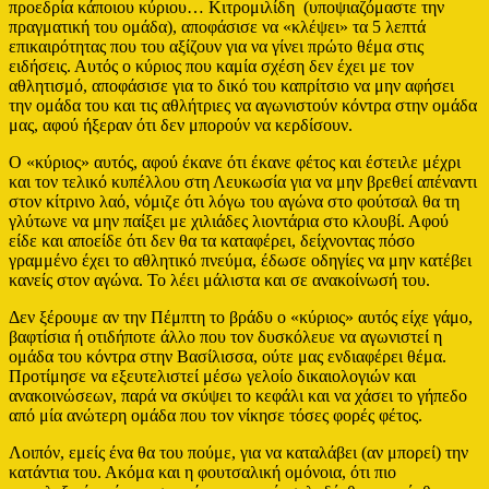
προεδρία κάποιου κύριου… Κιτρομιλίδη (υποψιαζόμαστε την
πραγματική του ομάδα), αποφάσισε να «κλέψει» τα 5 λεπτά
επικαιρότητας που του αξίζουν για να γίνει πρώτο θέμα στις
ειδήσεις. Αυτός ο κύριος που καμία σχέση δεν έχει με τον
αθλητισμό, αποφάσισε για το δικό του καπρίτσιο να μην αφήσει
την ομάδα του και τις αθλήτριες να αγωνιστούν κόντρα στην ομάδα
μας, αφού ήξεραν ότι δεν μπορούν να κερδίσουν.
Ο «κύριος» αυτός, αφού έκανε ότι έκανε φέτος και έστειλε μέχρι
και τον τελικό κυπέλλου στη Λευκωσία για να μην βρεθεί απέναντι
στον κίτρινο λαό, νόμιζε ότι λόγω του αγώνα στο φούτσαλ θα τη
γλύτωνε να μην παίξει με χιλιάδες λιοντάρια στο κλουβί. Αφού
είδε και αποείδε ότι δεν θα τα καταφέρει, δείχνοντας πόσο
γραμμένο έχει το αθλητικό πνεύμα, έδωσε οδηγίες να μην κατέβει
κανείς στον αγώνα. Το λέει μάλιστα και σε ανακοίνωσή του.
Δεν ξέρουμε αν την Πέμπτη το βράδυ ο «κύριος» αυτός είχε γάμο,
βαφτίσια ή οτιδήποτε άλλο που τον δυσκόλευε να αγωνιστεί η
ομάδα του κόντρα στην Βασίλισσα, ούτε μας ενδιαφέρει θέμα.
Προτίμησε να εξευτελιστεί μέσω γελοίο δικαιολογιών και
ανακοινώσεων, παρά να σκύψει το κεφάλι και να χάσει το γήπεδο
από μία ανώτερη ομάδα που τον νίκησε τόσες φορές φέτος.
Λοιπόν, εμείς ένα θα του πούμε, για να καταλάβει (αν μπορεί) την
κατάντια του. Ακόμα και η φουτσαλική ομόνοια, ότι πιο