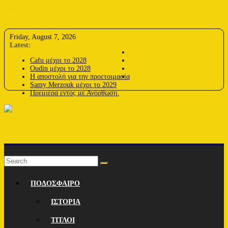
Skip to content
Friday, August 7, 2026
Latest:
Cafu μέχρι το 2028
Oudin μέχρι το 2028
Η αποστολή για την προετοιμασία
Samy Merzouk μέχρι το 2029
Πρεμιέρα εντός με Ανόρθωση.
Lions-Radio | Η Φωνή των Λεόντων
ΠΟΔΟΣΦΑΙΡΟ
ΙΣΤΟΡΙΑ
ΤΙΤΛΟΙ