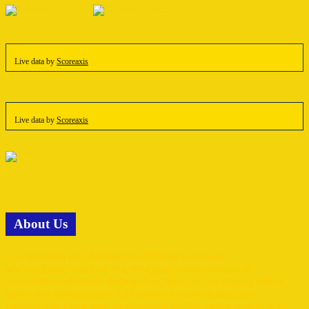
Live data by
Scoreaxis
Live data by
Scoreaxis
Αbout Us
Η ιστοσελίδα μας ιδρύθηκε το 2009 με το όνομα
www.aelradio.com ενώ στη συνέχεια μετονομάστηκε σε
www.lions-radio.com. Διαχειριστές της είναι μια μεγάλη παρέα
αγνών και παθιασμένων ΑΕΛιστών οι οποίοι δουλεύουν
οικειοθελώς χωρίς κανένα απολύτως κέρδος για να προσφέρουν